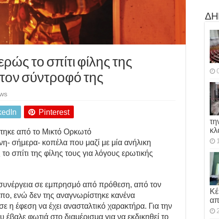
ΔΗ
ρώς το σπίτι φίλης της
 τον σύντροφό της
ews
kedIn
Pinterest
τη
κλ
στηκε από το Μικτό Ορκωτό
η- σήμερα- κοπέλα που μαζί με μία ανήλικη
ο σπίτι της φίλης τους για λόγους ερωτικής
 συνέργεια σε εμπρησμό από πρόθεση, από τον
Κέ
πο, ενώ δεν της αναγνωρίστηκε κανένα
απ
ε η έφεση να έχει ανασταλτικό χαρακτήρα. Για την
 έβαλε φωτιά στο διαμέρισμα για να εκδικηθεί το