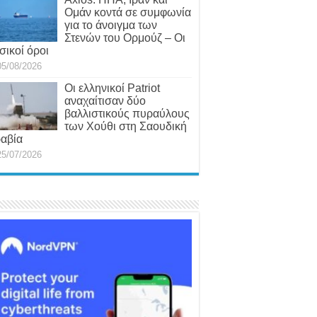
Ομάν κοντά σε συμφωνία
για το άνοιγμα των
Στενών του Ορμούζ – Οι
σικοί όροι
05/08/2026
Οι ελληνικοί Patriot
αναχαίτισαν δύο
βαλλιστικούς πυραύλους
των Χούθι στη Σαουδική
αβία
25/07/2026