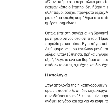
«Όταν μπήκα στο περιπολικό μου είπα
έκαψαν κάποιο έπιπλο, δεν ήξερα τι ε
αθλητισμό, ρούχα, πράγματα αξίας. 
μια ακόμα επειδή κοιμήθηκα στο σπίτ
ημέρα», σημείωσε.
Όπως είπε στη συνέχεια, «η διανυκτέ
με πήρε ο ύπνος στο σπίτι του. Ήμου
παραλία με κοιτούσε. Εγώ πήγα εκεί 
Δε θυμάμαι αν μου έστελναν μηνύματ
λιώμα. Όταν ξύπνησα, βρήκα μηνύματα
έξω”, έλεγε το ένα και θυμάμαι ότι μ
σπάσω το σπίτι, ό,τι έχεις και δεν έχε
Η απολογία
Στην απολογία της η κατηγορούμενη
όμως υποστήριξε ότι δεν είχε ενεργό 
συνοδεύσει την ανήλικη στο μίνι μάρκ
ανάψει τσιγάρο και όχι για να κάψει το