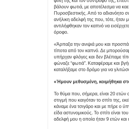
φίλη της και τον σύντροφό της, επέσ
βάλουν φωτιά, με αποτέλεσμα να καε
Πυροσβεστικής. Από το αδιανόητο συ
ανήλικη αδελφή της που, τότε, ήταν
αντιλήφθηκαν τον καπνό να εισέρχετ
όροφο.
«Άρπαξα την ανιψιά μου και προσπά
τίποτα από τον καπνό. Δε μπορούσαμ
υπήρχαν φλόγες και δεν βλέπαμε τίπ
φώναζε “φωτιά”. Καταφέραμε και βγ
καταλήξαμε στο δρόμο για να γλιτώσο
«Ήμουν μεθυσμένη, κοιμήθηκα στ
Το θύμα που, σήμερα, είναι 20 ετών 
στιγμή που καιγόταν το σπίτι της, ε
κάναμε ένα τσιγάρο και με πήρε ο ύπ
είδα αστυνομικούς. Το σπίτι είναι τ
αδελφή μου η οποία ήταν 9 ετών και η