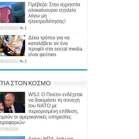
Πρέβεζα: Στην αχρηστία
ολοκαίνουριο σχολείο
λόγω μη
ηλεκτροδότησης!
29/10/2023
1
Δέκα τρόποι για να
καταλάβετε αν ένα
προφίλ στα social media
είναι ψεύτικο
29/10/2023
1
ΤΙΑ ΣΤΟΝ ΚΟΣΜΟ
WSJ: Ο Πούτιν ενδέχεται
να δοκιμάσει τη συνοχή
του ΝΑΤΟ με
περιορισμένη επίθεση,
τιμούν οι αμερικανικές υπηρεσίες
ηροφοριών
07/08/2026
Axios: ΗΠΑ, Ιράν και