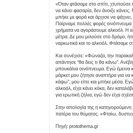
«Όταν φτάσαμε στο σπίτι, χτυπούσε 
να κάνει φασαρία, δεν άνοιξε κάνεις.
μπήκε με φορά και άρχισε να ψάχνει,
Παίρναμε πολλές φορές οινόπνευμα κα
χρήματα να αγοράσουμε αλκοόλ. Η α
μέτρα. Δε μου μιλούσε στο δρόμο, ή
ναρκωτικά και το αλκοόλ. Φτάσαμε σπί
Και συνέχισε: «Φώναζα, την παρακαλ
απάντησε “θα δεις τι θα κάνω”. Ανέβ
μπουκάλια οινόπνευμα. Εγώ έμεινα κ
μάρκετ μου ζήτησε αναπτήρα για να κ
κάψω”, μου είπε και μπήκε μέσα. Εγώ
αλκοόλ, είχα κάνει κόκα, δεν καταλά
για ερωτική ζήλια, εγώ δεν είχα σχέσ
Στην απολογία της η κατηγορούμενη 
πατέρα του θύματος. «Φταίω, δυστυχ
Πηγή: protothema.gr