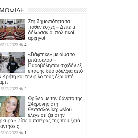
ΜΟΦΙΛΗ
Στη δημοσιότητα τα
πόθεν έσχες – Δείτε τι
δήλωσαν οι πολιτικοί
αρχηγοί
06/11/2023
4
«Βάφτηκε» με αίμα το
μπάτσελορ –
Πυροβόλησαν σχεδόν εξ
επαφής δύο αδέλφια από
ν Κρήτη και τον φίλο τους έξω από
αμπ
16/12/2023
2
Θρίλερ με τον θάνατο της
24χρονης στη
Θεσσαλονίκη: «Μου
έλεγε ότι ζει στην
ρκυρα», είπε ο πατέρας της που ζητά
αντήσεις
26/10/2023
1