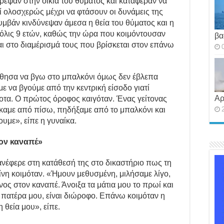
τρεψαν στην οικία του θύματος και κατάφεραν να
ί ολοσχερώς μέχρι να φτάσουν οι δυνάμεις της
μβάν κινδύνεψαν άμεσα η θεία του θύματος και η
 μόλις 9 ετών, καθώς την ώρα που κοιμόντουσαν
βα
αι στο διαμέρισμά τους που βρίσκεται στον επάνω
θησα να βγω στο μπαλκόνι όμως δεν έβλεπα
ε να βγούμε από την κεντρική είσοδο γιατί
Αρ
οτα. Ο πρώτος όροφος καιγόταν. Ένας γείτονας
ήκαμε από πίσω, πηδήξαμε από το μπαλκόνι και
υμε», είπε η γυναίκα.
ον καναπέ»
ανέφερε στη κατάθεσή της στο δικαστήριο πως τη
κείνη κοιμόταν. «Ήμουν μεθυσμένη, μιλήσαμε λίγο,
νος στον καναπέ. Άνοιξα τα μάτια μου το πρωί και
ου πατέρα μου, είναι διώροφο. Επάνω κοιμόταν η
 θεία μου», είπε.