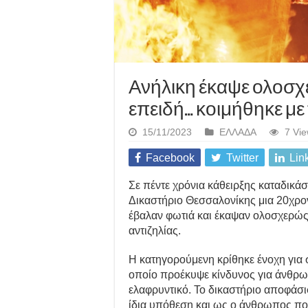
Ανήλικη έκαψε ολοσχε
επειδή… κοιμήθηκε με
15/11/2023
ΕΛΛΑΔΑ
7 Vi
Facebook
Twitter
Lin
Σε πέντε χρόνια κάθειρξης καταδικά
Δικαστήριο Θεσσαλονίκης μια 20χρον
έβαλαν φωτιά και έκαψαν ολοσχερώς τ
αντιζηλίας.
Η κατηγορούμενη κρίθηκε ένοχη για
οποίο προέκυψε κίνδυνος για άνθρω
ελαφρυντικό. Το δικαστήριο αποφάσισ
ίδια υπόθεση και ως ο άνθρωπος που