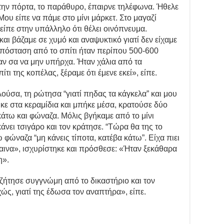
την πόρτα, το παράθυρο, έπαιρνε τηλέφωνα. Ήθελε
 Μου είπε να πάμε στο μίνι μάρκετ. Στο μαγαζί
 είπε στην υπάλληλο ότι θέλει οινόπνευμα.
ι βάζαμε σε χυμό και αναψυκτικό γιατί δεν είχαμε
πόσταση από το σπίτι ήταν περίπου 500-600
ταν σα να μην υπήρχα. Ήταν χάλια από τα
τι της κοπέλας, ξέραμε ότι έμενε εκεί», είπε.
ούσα, τη ρώτησα “γιατί πηδας τα κάγκελα” και μου
ηκε στα κεραμίδια και μπήκε μέσα, κρατούσε δύο
άτω και φώναζα. Μόλις βγήκαμε από το μίνι
άνει τσιγάρο και τον κράτησε. “Τώρα θα της το
 φώναζα “μη κάνεις τίποτα, κατέβα κάτω”. Είχα πιει
βαινα», ισχυρίστηκε και πρόσθεσε: «Ήταν ξεκάθαρα
η».
ζήτησε συγγνώμη από το δικαστήριο και τον
ώς, γιατί της έδωσα τον αναπτήρα», είπε.