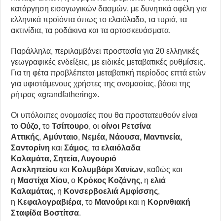
κατάργηση εισαγωγικών δασμών, με δυνητικά οφέλη για
ελληνικά προϊόντα όπως το ελαιόλαδο, τα τυριά, τα
ακτινίδια, τα ροδάκινα και τα αρτοσκευάσματα.
Παράλληλα, περιλαμβάνει προστασία για 20 ελληνικές
γεωγραφικές ενδείξεις, με ειδικές μεταβατικές ρυθμίσεις.
Για τη φέτα προβλέπεται μεταβατική περίοδος επτά ετών
για υφιστάμενους χρήστες της ονομασίας, βάσει της
ρήτρας «grandfathering».
Οι υπόλοιπες ονομασίες που θα προστατευθούν είναι
το
Ούζο,
το
Τσίπουρο
, οι
οίνοι Ρετσίνα
Αττικής
,
Αμύνταιο
,
Νεμέα, Νάουσα, Μαντινεία,
Σαντορίνη
και
Σάμος
, τα
ελαιόλαδα
Καλαμάτα
,
Σητεία, Λυγουριό
Ασκληπείου
και
Κολυμβάρι Χανίων
, καθώς και
η
Μαστίχα Χίου
, ο
Κρόκος Κοζάνης
, η
ελιά
Καλαμάτας
, η
Κονσερβοελιά Αμφίσσης
,
η
Κεφαλογραβιέρα
, το
Μανούρι
και η
Κορινθιακή
Σταφίδα Βοστίτσα
.