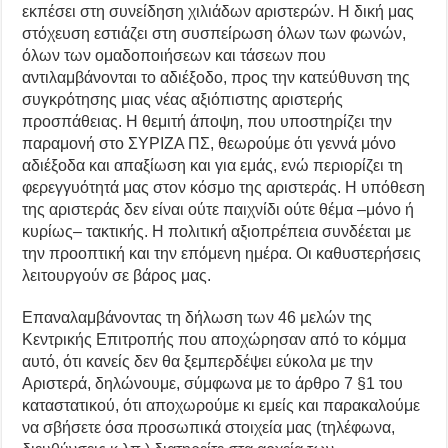
εκπέσει στη συνείδηση χιλιάδων αριστερών. Η δική μας
στόχευση εστιάζει στη συσπείρωση όλων των φωνών,
όλων των ομαδοποιήσεων και τάσεων που
αντιλαμβάνονται το αδιέξοδο, προς την κατεύθυνση της
συγκρότησης μιας νέας αξιόπιστης αριστερής
προσπάθειας. Η θεμιτή άποψη, που υποστηρίζει την
παραμονή στο ΣΥΡΙΖΑ ΠΣ, θεωρούμε ότι γεννά μόνο
αδιέξοδα και απαξίωση και για εμάς, ενώ περιορίζει τη
φερεγγυότητά μας στον κόσμο της αριστεράς. Η υπόθεση
της αριστεράς δεν είναι ούτε παιχνίδι ούτε θέμα –μόνο ή
κυρίως– τακτικής. Η πολιτική αξιοπρέπεια συνδέεται με
την προοπτική και την επόμενη ημέρα. Οι καθυστερήσεις
λειτουργούν σε βάρος μας.
Επαναλαμβάνοντας τη δήλωση των 46 μελών της
Κεντρικής Επιτροπής που αποχώρησαν από το κόμμα
αυτό, ότι κανείς δεν θα ξεμπερδέψει εύκολα με την
Αριστερά, δηλώνουμε, σύμφωνα με το άρθρο 7 §1 του
καταστατικού, ότι αποχωρούμε κι εμείς και παρακαλούμε
να σβήσετε όσα προσωπικά στοιχεία μας (τηλέφωνα,