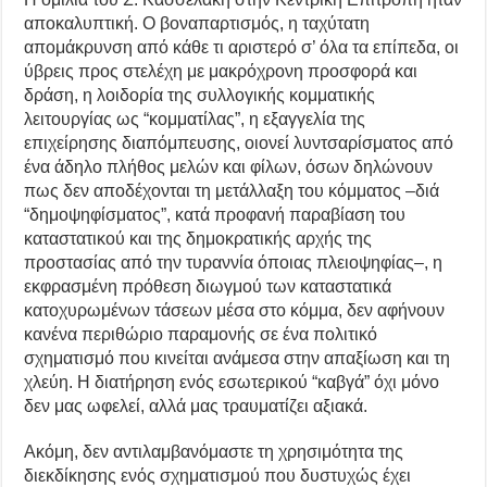
αποκαλυπτική. Ο βοναπαρτισμός, η ταχύτατη
απομάκρυνση από κάθε τι αριστερό σ’ όλα τα επίπεδα, οι
ύβρεις προς στελέχη με μακρόχρονη προσφορά και
δράση, η λοιδορία της συλλογικής κομματικής
λειτουργίας ως “κομματίλας”, η εξαγγελία της
επιχείρησης διαπόμπευσης, οιονεί λυντσαρίσματος από
ένα άδηλο πλήθος μελών και φίλων, όσων δηλώνουν
πως δεν αποδέχονται τη μετάλλαξη του κόμματος –διά
“δημοψηφίσματος”, κατά προφανή παραβίαση του
καταστατικού και της δημοκρατικής αρχής της
προστασίας από την τυραννία όποιας πλειοψηφίας–, η
εκφρασμένη πρόθεση διωγμού των καταστατικά
κατοχυρωμένων τάσεων μέσα στο κόμμα, δεν αφήνουν
κανένα περιθώριο παραμονής σε ένα πολιτικό
σχηματισμό που κινείται ανάμεσα στην απαξίωση και τη
χλεύη. Η διατήρηση ενός εσωτερικού “καβγά” όχι μόνο
δεν μας ωφελεί, αλλά μας τραυματίζει αξιακά.
Ακόμη, δεν αντιλαμβανόμαστε τη χρησιμότητα της
διεκδίκησης ενός σχηματισμού που δυστυχώς έχει