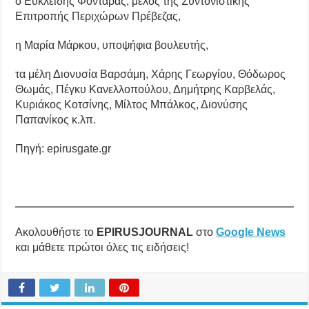
ο Ευκλείδης Φονταράς, μέλος της Συντονιστικής
Επιτροπής Περιχώρων Πρέβεζας,
η Μαρία Μάρκου, υποψήφια βουλευτής,
τα μέλη Διονυσία Βαρσάμη, Χάρης Γεωργίου, Θόδωρος
Θωμάς, Πέγκυ Κανελλοπούλου, Δημήτρης Καρβελάς,
Κυριάκος Κοτσίνης, Μίλτος Μπάλκος, Διονύσης
Παπανίκος κ.λπ.
Πηγή: epirusgate.gr
Ακολουθήστε το
EPIRUSJOURNAL
στο
Google News
και μάθετε πρώτοι όλες τις ειδήσεις!