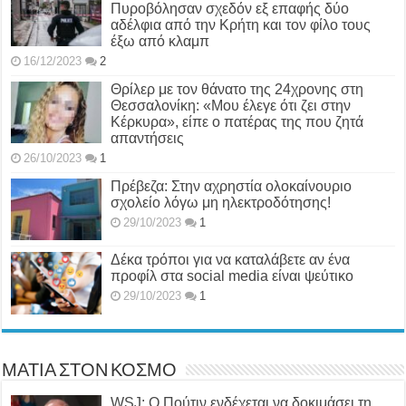
Πυροβόλησαν σχεδόν εξ επαφής δύο
αδέλφια από την Κρήτη και τον φίλο τους
έξω από κλαμπ
16/12/2023
2
Θρίλερ με τον θάνατο της 24χρονης στη
Θεσσαλονίκη: «Μου έλεγε ότι ζει στην
Κέρκυρα», είπε ο πατέρας της που ζητά
απαντήσεις
26/10/2023
1
Πρέβεζα: Στην αχρηστία ολοκαίνουριο
σχολείο λόγω μη ηλεκτροδότησης!
29/10/2023
1
Δέκα τρόποι για να καταλάβετε αν ένα
προφίλ στα social media είναι ψεύτικο
29/10/2023
1
ΜΑΤΙΑ ΣΤΟΝ ΚΟΣΜΟ
WSJ: Ο Πούτιν ενδέχεται να δοκιμάσει τη