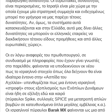
παραγωγική δυνατότητα. Οι ευρωπαϊκές δυνατότητες
είναι περιορισμένες, το Ισραήλ είναι μία χώρα με την
οποία έχουμε μία στρατηγική συμμαχία και ενδεχομένως
μπορεί πιο γρήγορα να μας παρέχει τέτοιες
δυνατότητες. Αν, όμως, τα συστήματα αυτά
κατασκευάζονται και στην Ελλάδα, αυτό μας δίνει άλλες
δυνατότητες να μπορούν οι ελληνικές εταιρείες να
διεκδικήσουν τέτοιου είδους προμήθειες και από άλλες
ευρωπαϊκές χώρες».
Οι εν λόγω αναφορές του πρωθυπουργού, σε
συνδυασμό με πληροφορίες που έχουν γίνει γνωστές
στο παρελθόν, φαίνονται να υποδεικνύουν εκ νέου
πως το ισραηλινό στοιχείο όπως όλα δείχνουν θα είναι
ιδιαίτερα έντονο στην «Ασπίδα του
Αχιλλέα»- υπενθυμίζεται πως μια έντονη ισραηλινή
«στροφή» στους εξοπλισμούς των Ενόπλων Δυνάμεων
είναι ήδη σε εξέλιξη εδώ και καιρό
(πύραυλοι Spike, συλλογές SPICE για μετατροπή απλών
βομβών σε κατευθυνόμενα όπλα μεγάλης εμβέλειας κ.α.).
Οι ισραηλινοί πύραυλοι
Barak MX
φαίνονται ως μια από