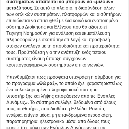
συστημάτων απαιτείται να μπορούν να «μιλούν»
μεταξύ τους.
Σε αυτό το πλαίσιο, η διασύνδεση όλων
των οπλικών συστημάτων, πλατφορμών και αισθητήρων
επιδιώκεται να επιτευχθεί με ένα κοινό και ενοποιημένο
σύστημα Διοίκησης και Ελέγχου που θα αξιοποιεί
Τεχνητή Νοημοσύνη για ανάλυση και εκμετάλλευση
πληροφοριών με σκοπό την επιλογή και προσβολή
στόχων ανάλογα με τη σπουδαιότητα και προτεραιότητά
τους. Προϋπόθεση για την ανάπτυξη ενός τέτοιου
συστήματος είναι η ύπαρξη σύγχρονων
κρυπτογραφημένων συστημάτων επικοινωνιών.
Υπενθυμίζεται πως πρόσφατα υπεγράφη η σύμβαση για
το πρόγραμμα
«Θώραξ»
, το οποίο έχει χαρακτηριστεί ως
ένα «ολοκληρωμένο πληροφοριακό σύστημα
υποστήριξης και λήψης αποφάσεων από τις Ένοπλες
Δυνάμεις». Το σύστημα συλλέγει δεδομένα από όλους
τους αισθητήρες που διαθέτει η Ελλάδα: Ραντάρ,
εναέρια, επίγεια μέσα, μη επανδρωμένα αεροσκάφη,
παρατηρητήρια, ηλεκτρονικά μέσα, από όλους τους
φορείς (όχι μόνο των Ενόπλων Δυνάμεων και της