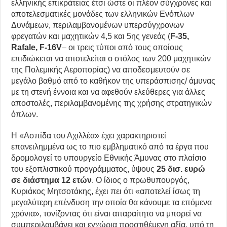
ελληνικής επικράτειας έτσι ώστε οι πλέον σύγχρονες και
αποτελεσματικές μονάδες των ελληνικών Ενόπλων
Δυνάμεων, περιλαμβανομένων υπερσύγχρονων
φρεγατών και μαχητικών 4,5 και 5ης γενεάς (
F-35,
Rafale, F-16V
– οι τρεις τύποι από τους οποίους
επιδιώκεται να αποτελείται ο στόλος των 200 μαχητικών
της Πολεμικής Αεροπορίας) να αποδεσμευτούν σε
μεγάλο βαθμό από το καθήκον της υπεράσπισης/ άμυνας
με τη στενή έννοια και να αφεθούν ελεύθερες για άλλες
αποστολές, περιλαμβανομένης της χρήσης στρατηγικών
όπλων.
Η «Ασπίδα του Αχιλλέα» έχει χαρακτηριστεί
επανειλημμένα ως το πιο εμβληματικό από τα έργα που
δρομολογεί το υπουργείο Εθνικής Άμυνας στο πλαίσιο
του εξοπλιστικού προγράμματος, ύψους
25 δισ. ευρώ
σε διάστημα 12 ετών
. Ο ίδιος ο πρωθυπουργός,
Κυριάκος Μητσοτάκης, έχει πει ότι «αποτελεί ίσως τη
μεγαλύτερη επένδυση την οποία θα κάνουμε τα επόμενα
χρόνια», τονίζοντας ότι είναι απαραίτητο να μπορεί να
συμπεριλαμβάνει και εγχώρια προστιθέμενη αξία, υπό τη