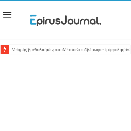
Μπαράζ βανδαλισμών στο Μέτσοβο –Αβέρωφ: «Πυρπόλησαν το J