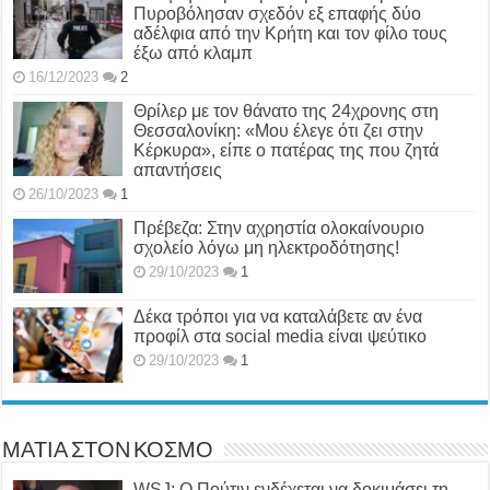
Πυροβόλησαν σχεδόν εξ επαφής δύο
αδέλφια από την Κρήτη και τον φίλο τους
έξω από κλαμπ
16/12/2023
2
Θρίλερ με τον θάνατο της 24χρονης στη
Θεσσαλονίκη: «Μου έλεγε ότι ζει στην
Κέρκυρα», είπε ο πατέρας της που ζητά
απαντήσεις
26/10/2023
1
Πρέβεζα: Στην αχρηστία ολοκαίνουριο
σχολείο λόγω μη ηλεκτροδότησης!
29/10/2023
1
Δέκα τρόποι για να καταλάβετε αν ένα
προφίλ στα social media είναι ψεύτικο
29/10/2023
1
ΜΑΤΙΑ ΣΤΟΝ ΚΟΣΜΟ
WSJ: Ο Πούτιν ενδέχεται να δοκιμάσει τη