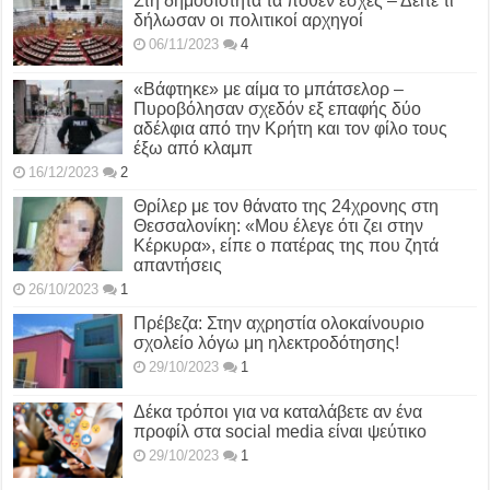
Στη δημοσιότητα τα πόθεν έσχες – Δείτε τι
δήλωσαν οι πολιτικοί αρχηγοί
06/11/2023
4
«Βάφτηκε» με αίμα το μπάτσελορ –
Πυροβόλησαν σχεδόν εξ επαφής δύο
αδέλφια από την Κρήτη και τον φίλο τους
έξω από κλαμπ
16/12/2023
2
Θρίλερ με τον θάνατο της 24χρονης στη
Θεσσαλονίκη: «Μου έλεγε ότι ζει στην
Κέρκυρα», είπε ο πατέρας της που ζητά
απαντήσεις
26/10/2023
1
Πρέβεζα: Στην αχρηστία ολοκαίνουριο
σχολείο λόγω μη ηλεκτροδότησης!
29/10/2023
1
Δέκα τρόποι για να καταλάβετε αν ένα
προφίλ στα social media είναι ψεύτικο
29/10/2023
1