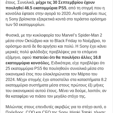
έτους. Συνολικά,
μέχρι τις 30 Σεπτεμβρίου έχουν
πουληθεί 46.5 εκατομμύρια PS5
, από τη στιγμή που η
κονσόλα έφτασε στην αγορά το 2020. Αυτό σημαίνει πως
η Sony βρίσκεται εξαιρετικά κοντά στο τεράστιο ορόσημο
των 50 εκατομμυρίων.
Φυσικά, με την κυκλοφορία του Marvel’s Spider-Man 2
μέσα στον Οκτώβριο και το Black Friday το Νοέμβριο, το
ορόσημο αυτό δε θα αργήσει και πολύ. Η Sony έχει κάνει
μερικές πολύ φιλόδοξες προβλέψεις για το επόμενο
εξάμηνο, αφού
πιστεύει ότι θα πουλήσει άλλες 16.8
εκατομμύρια κονσόλες.
Ειδικότερα, είχε προβλέψει ότι
25 εκατομμύρια PS5 θα πουληθούν συνολικά μέσα στο
οικονομικό έτος που ολοκληρώνεται τον Μάρτιο του
2024. Μέχρι στιγμής έχει αποστείλει στα καταστήματα 8.2
εκατομμύρια συστήματα μέσα στους πρώτους έξι μήνες
του οικονομικού αυτού έτους. Μένει να δούμε, λοιπόν, αν
θα καταφέρει να πιάσει τον μεγάλο στόχο της.
Μιλώντας στους επενδυτές ακριβώς για το στόχο αυτό, ο
Πρόεδρος, COO και CFO της Sony, Hiroki Totoki, τόνισε: