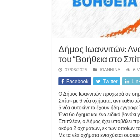
Δήμος Ιωαννιτών: Αν
του “Βοήθεια στο Σπίτ
07/06/2025
ΙΩΑΝΝΙΝΑ
6 V
Facebook
Twitter
Lin
Ο Δήμος Ιωαννιτών προχωρά σε σημ
Σπίτι» με 6 νέα οχήματα, αντικαθιστ
5 νέα αυτοκίνητα έχουν ήδη εγγραφε
Ένα 6ο όχημα και ένα ειδικό βανάκ
Επιπλέον, ο Δήμος έχει υποβάλει π
ακόμα 2 οχημάτων, εκ των οποίων το
Με τα νέα οχήματα ενισχύεται ουσια