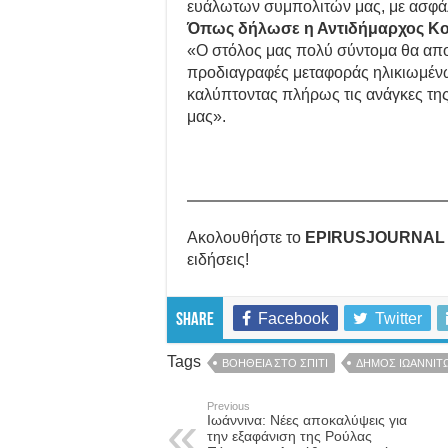
ευάλωτων συμπολιτών μας, με ασφάλ
Όπως δήλωσε η Αντιδήμαρχος Κοι
«Ο στόλος μας πολύ σύντομα θα αποτ
προδιαγραφές μεταφοράς ηλικιωμένων
καλύπτοντας πλήρως τις ανάγκες της
μας».
Ακολουθήστε το
EPIRUSJOURNAL
ειδήσεις!
Facebook
Twitter
Share
Tags
ΒΟΗΘΕΙΑ ΣΤΟ ΣΠΙΤΙ
ΔΗΜΟΣ ΙΩΑΝΝΙΤ
Previous
Ιωάννινα: Νέες αποκαλύψεις για
την εξαφάνιση της Ρούλας