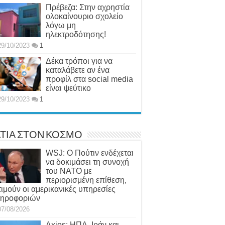
Πρέβεζα: Στην αχρηστία
ολοκαίνουριο σχολείο
λόγω μη
ηλεκτροδότησης!
29/10/2023
1
Δέκα τρόποι για να
καταλάβετε αν ένα
προφίλ στα social media
είναι ψεύτικο
29/10/2023
1
ΤΙΑ ΣΤΟΝ ΚΟΣΜΟ
WSJ: Ο Πούτιν ενδέχεται
να δοκιμάσει τη συνοχή
του ΝΑΤΟ με
περιορισμένη επίθεση,
τιμούν οι αμερικανικές υπηρεσίες
ηροφοριών
07/08/2026
Axios: ΗΠΑ, Ιράν και