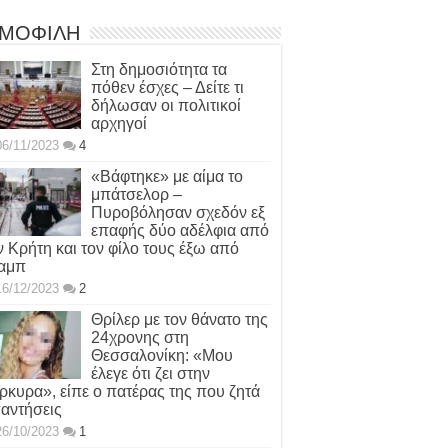
ΜΟΦΙΛΗ
Στη δημοσιότητα τα
πόθεν έσχες – Δείτε τι
δήλωσαν οι πολιτικοί
αρχηγοί
06/11/2023
4
«Βάφτηκε» με αίμα το
μπάτσελορ –
Πυροβόλησαν σχεδόν εξ
επαφής δύο αδέλφια από
ν Κρήτη και τον φίλο τους έξω από
αμπ
16/12/2023
2
Θρίλερ με τον θάνατο της
24χρονης στη
Θεσσαλονίκη: «Μου
έλεγε ότι ζει στην
ρκυρα», είπε ο πατέρας της που ζητά
αντήσεις
26/10/2023
1