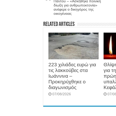
Πάντου – «Ασκήθηκε ποινική
δίωξη για ανθρωποκτονία»
ανέφερε ο δικηγόρος της
οικογένειας
Related Articles
223 χιλιάδες ευρώ για
Θλίψ
τις λακκούβες στα
για τ
Ιωάννινα –
πρώη
Προκηρύχθηκε ο
υπαλ
διαγωνισμός
Κεφά
07/08/2026
07/0