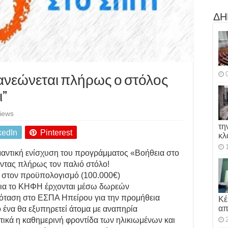
ΔΗ
ανεώνεται πλήρως ο στόλος
ι”
iews
τη
kedIn
Pinterest
κλ
αντική ενίσχυση του προγράμματος «Βοήθεια στο
ώντας πλήρως τον παλιό στόλο!
ί στον προϋπολογισμό (100.000€)
ι για το ΚΗΦΗ έρχονται μέσω δωρεών
ρόταση στο ΕΣΠΑ Ηπείρου για την προμήθεια
Κέ
απ
 ένα θα εξυπηρετεί άτομα με αναπηρία
στικά η καθημερινή φροντίδα των ηλικιωμένων και