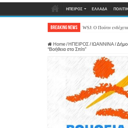
ΗΠΕΙΡΟΣ
ΕΛΛΑΔΑ
ΠΟΛΙΤΙ
Breaking News
WSJ: Ο Πούτιν ενδέχετα
Home
/
ΗΠΕΙΡΟΣ
/
ΙΩΑΝΝΙΝΑ
/
Δήμο
“Βοήθεια στο Σπίτι”