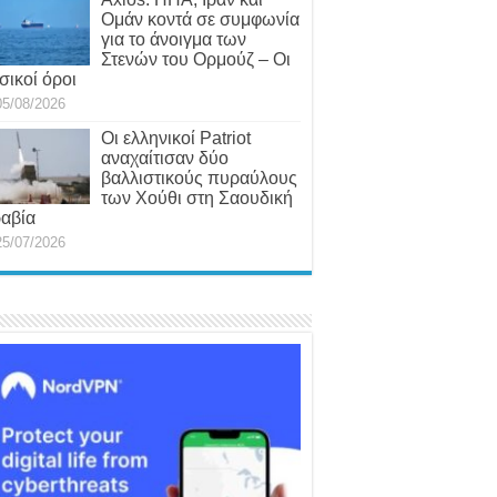
Ομάν κοντά σε συμφωνία
για το άνοιγμα των
Στενών του Ορμούζ – Οι
σικοί όροι
05/08/2026
Οι ελληνικοί Patriot
αναχαίτισαν δύο
βαλλιστικούς πυραύλους
των Χούθι στη Σαουδική
αβία
25/07/2026