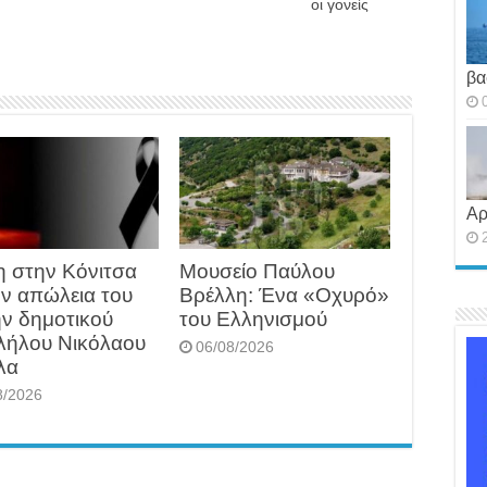
οι γονείς
βα
Αρ
η στην Κόνιτσα
Μουσείο Παύλου
ην απώλεια του
Βρέλλη: Ένα «Οχυρό»
ν δημοτικού
του Ελληνισμού
λήλου Νικόλαου
06/08/2026
λα
8/2026