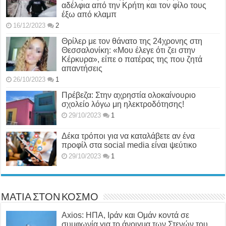
αδέλφια από την Κρήτη και τον φίλο τους
έξω από κλαμπ
16/12/2023
2
Θρίλερ με τον θάνατο της 24χρονης στη
Θεσσαλονίκη: «Μου έλεγε ότι ζει στην
Κέρκυρα», είπε ο πατέρας της που ζητά
απαντήσεις
26/10/2023
1
Πρέβεζα: Στην αχρηστία ολοκαίνουριο
σχολείο λόγω μη ηλεκτροδότησης!
29/10/2023
1
Δέκα τρόποι για να καταλάβετε αν ένα
προφίλ στα social media είναι ψεύτικο
29/10/2023
1
ΜΑΤΙΑ ΣΤΟΝ ΚΟΣΜΟ
Axios: ΗΠΑ, Ιράν και Ομάν κοντά σε
συμφωνία για το άνοιγμα των Στενών του