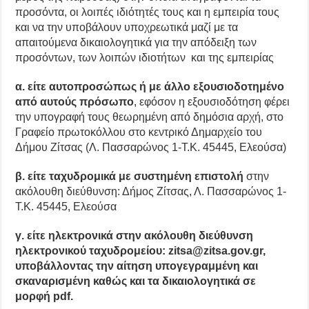
προσόντα, οι λοιπές ιδιότητές τους και η εμπειρία τους
και να την υποβάλουν υποχρεωτικά μαζί με τα
απαιτούμενα δικαιολογητικά για την απόδειξη των
προσόντων, των λοιπών ιδιοτήτων και της εμπειρίας
α. είτε αυτοπροσώπως ή με άλλο εξουσιοδοτημένο
από αυτούς πρόσωπο
, εφόσον η εξουσιοδότηση φέρει
την υπογραφή τους θεωρημένη από δημόσια αρχή, στο
Γραφείο πρωτοκόλλου στο κεντρικό Δημαρχείο του
Δήμου Ζίτσας (Λ. Πασσαρώνος 1-Τ.Κ. 45445, Ελεούσα)
β. είτε ταχυδρομικά με συστημένη επιστολή
στην
ακόλουθη διεύθυνση: Δήμος Ζίτσας, Λ. Πασσαρώνος 1-
Τ.Κ. 45445, Ελεούσα
γ. είτε ηλεκτρονικά στην ακόλουθη διεύθυνση
ηλεκτρονικού ταχυδρομείου: zitsa@zitsa.gov.gr,
υποβάλλοντας την αίτηση υπογεγραμμένη και
σκαναρισμένη καθώς και τα δικαιολογητικά σε
μορφή pdf.