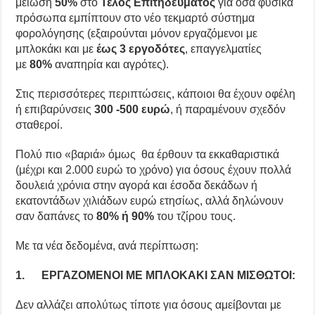
μείωση
50%
στο
Τέλος Επιτηδεύματος
για όσα φυσικά
πρόσωπα εμπίπτουν στο νέο τεκμαρτό σύστημα
φορολόγησης (εξαιρούνται μόνον εργαζόμενοι με
μπλοκάκι και με
έως 3 εργοδότες
, επαγγελματίες
με
80%
αναπηρία και αγρότες).
Στις περισσότερες περιπτώσεις, κάποιοι θα έχουν οφέλη
ή επιβαρύνσεις
300 -500 ευρώ
, ή παραμένουν σχεδόν
σταθεροί.
Πολύ πιο «βαριά» όμως θα έρθουν τα εκκαθαριστικά
(μέχρι και 2.000 ευρώ το χρόνο) για όσους έχουν πολλά
δουλειά χρόνια στην αγορά και έσοδα δεκάδων ή
εκατοντάδων χιλιάδων ευρώ ετησίως, αλλά δηλώνουν
σαν δαπάνες το
80% ή 90%
του τζίρου τους.
Με τα νέα δεδομένα, ανά περίπτωση:
1. ΕΡΓΑΖΟΜΕΝΟΙ ΜΕ ΜΠΛΟΚΑΚΙ ΣΑΝ ΜΙΣΘΩΤΟΙ:
Δεν αλλάζει απολύτως τίποτε για όσους αμείβονται με