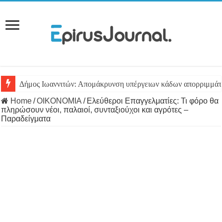
Δήμος Ιωαννιτών: Απομάκρυνση υπέργειων κάδων απορριμμά
Έκκληση για αιμοπετάλια από ασθενή στο Πανεπιστημιακό Νο
Home
/
ΟΙΚΟΝΟΜΙΑ
/
Ελεύθεροι Επαγγελματίες: Τι φόρο θα
πληρώσουν νέοι, παλαιοί, συνταξιούχοι και αγρότες –
Παραδείγματα