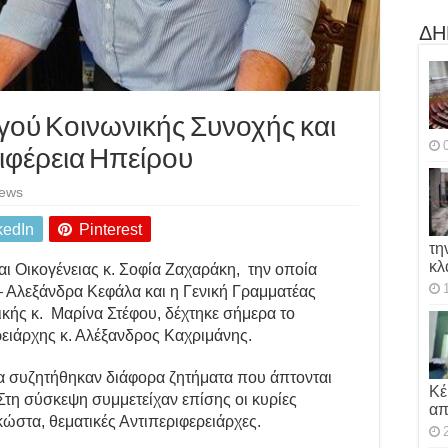
ΔΗ
ού Κοινωνικής Συνοχής και
ιφέρεια Ηπείρου
iews
kedIn
Pinterest
τη
κλ
ι Οικογένειας κ. Σοφία Ζαχαράκη, την οποία
 Αλεξάνδρα Κεφάλα και η Γενική Γραμματέας
ικής κ. Μαρίνα Στέφου, δέχτηκε σήμερα το
ειάρχης κ. Αλέξανδρος Καχριμάνης.
 συζητήθηκαν διάφορα ζητήματα που άπτονται
Κέ
τη σύσκεψη συμμετείχαν επίσης οι κυρίες
απ
ώστα, θεματικές Αντιπεριφερειάρχες.