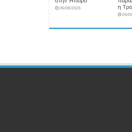
στην Ήπειρο
παρα
η Τρο
06/08/2026
05/0