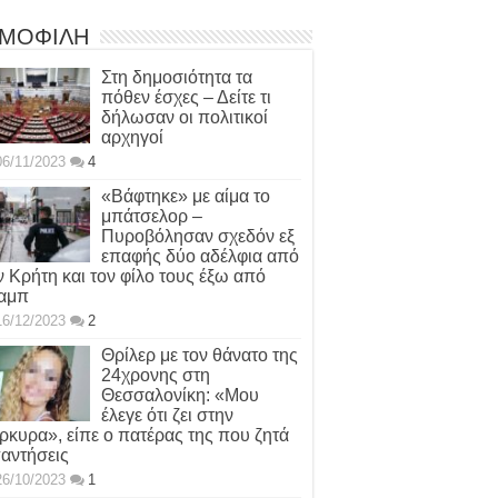
ΜΟΦΙΛΗ
Στη δημοσιότητα τα
πόθεν έσχες – Δείτε τι
δήλωσαν οι πολιτικοί
αρχηγοί
06/11/2023
4
«Βάφτηκε» με αίμα το
μπάτσελορ –
Πυροβόλησαν σχεδόν εξ
επαφής δύο αδέλφια από
ν Κρήτη και τον φίλο τους έξω από
αμπ
16/12/2023
2
Θρίλερ με τον θάνατο της
24χρονης στη
Θεσσαλονίκη: «Μου
έλεγε ότι ζει στην
ρκυρα», είπε ο πατέρας της που ζητά
αντήσεις
26/10/2023
1