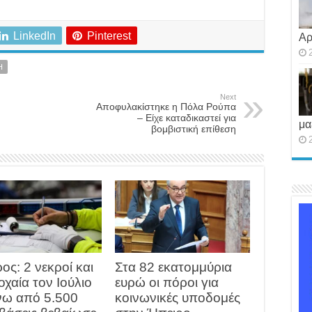
LinkedIn
Pinterest
Αρ
Η
Next
Αποφυλακίστηκε η Πόλα Ρούπα
– Είχε καταδικαστεί για
μα
βομβιστική επίθεση
ος: 2 νεκροί και
Στα 82 εκατομμύρια
οχαία τον Ιούλιο
ευρώ οι πόροι για
νω από 5.500
κοινωνικές υποδομές