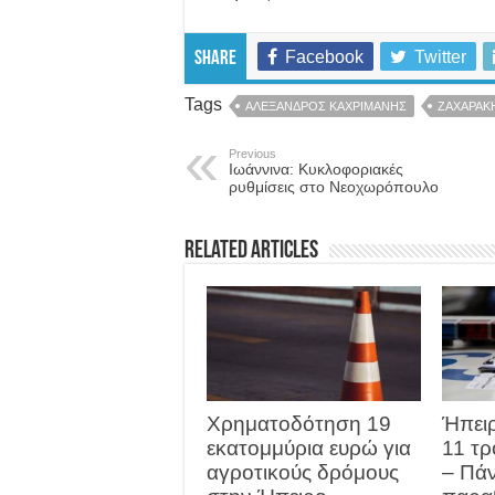
Facebook
Twitter
Share
Tags
ΑΛΕΞΑΝΔΡΟΣ ΚΑΧΡΙΜΑΝΗΣ
ΖΑΧΑΡΑΚ
Previous
Ιωάννινα: Κυκλοφοριακές
ρυθμίσεις στο Νεοχωρόπουλο
Related Articles
Χρηματοδότηση 19
Ήπειρ
εκατομμύρια ευρώ για
11 τρ
αγροτικούς δρόμους
– Πά