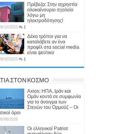
Πρέβεζα: Στην αχρηστία
ολοκαίνουριο σχολείο
λόγω μη
ηλεκτροδότησης!
29/10/2023
1
Δέκα τρόποι για να
καταλάβετε αν ένα
προφίλ στα social media
είναι ψεύτικο
29/10/2023
1
ΤΙΑ ΣΤΟΝ ΚΟΣΜΟ
Axios: ΗΠΑ, Ιράν και
Ομάν κοντά σε συμφωνία
για το άνοιγμα των
Στενών του Ορμούζ – Οι
σικοί όροι
05/08/2026
Οι ελληνικοί Patriot
αναχαίτισαν δύο