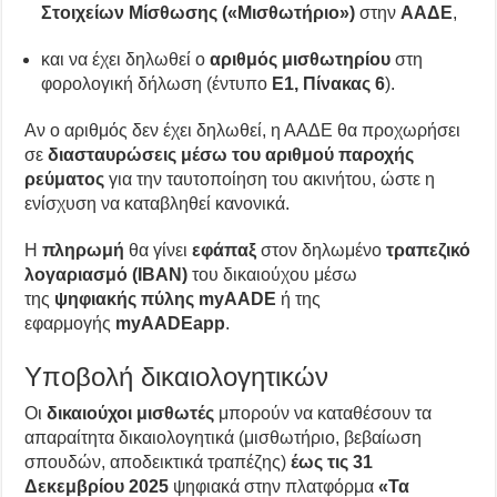
Στοιχείων Μίσθωσης («Μισθωτήριο»)
στην
ΑΑΔΕ
,
και να έχει δηλωθεί ο
αριθμός μισθωτηρίου
στη
φορολογική δήλωση (έντυπο
Ε1, Πίνακας 6
).
Αν ο αριθμός δεν έχει δηλωθεί, η ΑΑΔΕ θα προχωρήσει
σε
διασταυρώσεις μέσω του αριθμού παροχής
ρεύματος
για την ταυτοποίηση του ακινήτου, ώστε η
ενίσχυση να καταβληθεί κανονικά.
Η
πληρωμή
θα γίνει
εφάπαξ
στον δηλωμένο
τραπεζικό
λογαριασμό (IBAN)
του δικαιούχου μέσω
της
ψηφιακής πύλης myAADE
ή της
εφαρμογής
myAADEapp
.
Υποβολή δικαιολογητικών
Οι
δικαιούχοι μισθωτές
μπορούν να καταθέσουν τα
απαραίτητα δικαιολογητικά (μισθωτήριο, βεβαίωση
σπουδών, αποδεικτικά τραπέζης)
έως τις 31
Δεκεμβρίου 2025
ψηφιακά στην πλατφόρμα
«Τα