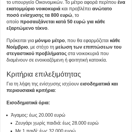
το υπουργείο Οικονομικών. Το μέτρο αφορά περίπου
ένα
εκατομμύριο νοικοκυριά
και προβλέπει
ανώτατο
ποσό ενίσχυσης τα 800 ευρώ
, το
οποίο
προσαυξάνεται κατά 50 ευρώ για κάθε
εξαρτώμενο τέκνο
.
Πρόκειται για
μόνιμο μέτρο
, που θα εφαρμόζεται
κάθε
Νοέμβριο
, με στόχο τη
μείωση των επιπτώσεων του
στεγαστικού προβλήματος
στα νοικοκυριά που
διαμένουν σε ενοικιαζόμενη ή φοιτητική κατοικία.
Κριτήρια επιλεξιμότητας
Για τη λήψη της ενίσχυσης ισχύουν
εισοδηματικά και
περιουσιακά κριτήρια
:
Εισοδηματικά όρια:
Άγαμος: έως 20.000 ευρώ
Ζευγάρι χωρίς παιδιά: έως 28.000 ευρώ
Με 1 παιδί: έως 32.000 ευρώ