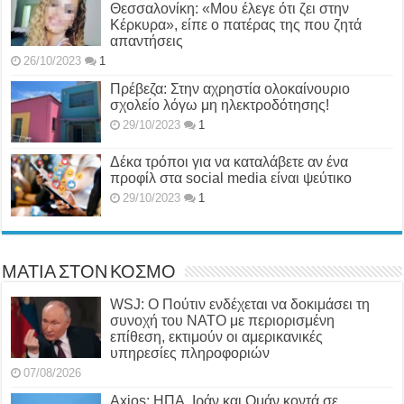
Θεσσαλονίκη: «Μου έλεγε ότι ζει στην
Κέρκυρα», είπε ο πατέρας της που ζητά
απαντήσεις
26/10/2023
1
Πρέβεζα: Στην αχρηστία ολοκαίνουριο
σχολείο λόγω μη ηλεκτροδότησης!
29/10/2023
1
Δέκα τρόποι για να καταλάβετε αν ένα
προφίλ στα social media είναι ψεύτικο
29/10/2023
1
ΜΑΤΙΑ ΣΤΟΝ ΚΟΣΜΟ
WSJ: Ο Πούτιν ενδέχεται να δοκιμάσει τη
συνοχή του ΝΑΤΟ με περιορισμένη
επίθεση, εκτιμούν οι αμερικανικές
υπηρεσίες πληροφοριών
07/08/2026
Axios: ΗΠΑ, Ιράν και Ομάν κοντά σε