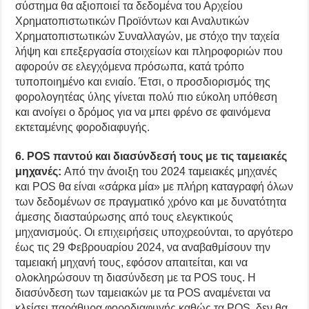
σύστημα θα αξιοποιεί τα δεδομένα του Αρχείου
Χρηματοπιστωτικών Προϊόντων και Αναλυτικών
Χρηματοπιστωτικών Συναλλαγών, με στόχο την ταχεία
λήψη και επεξεργασία στοιχείων και πληροφοριών που
αφορούν σε ελεγχόμενα πρόσωπα, κατά τρόπο
τυποποιημένο και ενιαίο. Έτσι, ο προσδιορισμός της
φορολογητέας ύλης γίνεται πολύ πιο εύκολη υπόθεση
και ανοίγει ο δρόμος για να μπει φρένο σε φαινόμενα
εκτεταμένης φοροδιαφυγής.
6. POS παντού και διασύνδεσή τους με τις ταμειακές
μηχανές:
Από την άνοιξη του 2024 ταμειακές μηχανές
και POS θα είναι «σάρκα μία» με πλήρη καταγραφή όλων
των δεδομένων σε πραγματικό χρόνο και με δυνατότητα
άμεσης διασταύρωσης από τους ελεγκτικούς
μηχανισμούς. Οι επιχειρήσεις υποχρεούνται, το αργότερο
έως τις 29 Φεβρουαρίου 2024, να αναβαθμίσουν την
ταμειακή μηχανή τους, εφόσον απαιτείται, και να
ολοκληρώσουν τη διασύνδεση με τα POS τους. Η
διασύνδεση των ταμειακών με τα POS αναμένεται να
κλείσει παράθυρα φοροδιαφυγής καθώς τα POS, δεν θα