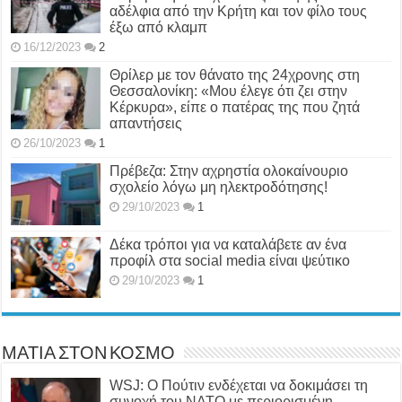
αδέλφια από την Κρήτη και τον φίλο τους
έξω από κλαμπ
16/12/2023
2
Θρίλερ με τον θάνατο της 24χρονης στη
Θεσσαλονίκη: «Μου έλεγε ότι ζει στην
Κέρκυρα», είπε ο πατέρας της που ζητά
απαντήσεις
26/10/2023
1
Πρέβεζα: Στην αχρηστία ολοκαίνουριο
σχολείο λόγω μη ηλεκτροδότησης!
29/10/2023
1
Δέκα τρόποι για να καταλάβετε αν ένα
προφίλ στα social media είναι ψεύτικο
29/10/2023
1
ΜΑΤΙΑ ΣΤΟΝ ΚΟΣΜΟ
WSJ: Ο Πούτιν ενδέχεται να δοκιμάσει τη
συνοχή του ΝΑΤΟ με περιορισμένη