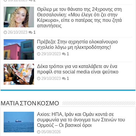
Θρίλερ με τον θάνατο της 24χρονης στη
Θεσσαλονίκη: «Μου έλεγε ότι ζει στην
Κέρκυρα», είπε ο πατέρας της που ζητά
απαντήσεις
26/10/2023
1
Πρέβεζα: Στην αχρηστία ολοκαίνουριο
σχολείο λόγω μη ηλεκτροδότησης!
29/10/2023
1
Δέκα τρόποι για να καταλάβετε αν ένα
προφίλ στα social media είναι ψεύτικο
29/10/2023
1
ΜΑΤΙΑ ΣΤΟΝ ΚΟΣΜΟ
Axios: ΗΠΑ, Ιράν και Ομάν κοντά σε
συμφωνία για το άνοιγμα των Στενών του
Ορμούζ – Οι βασικοί όροι
05/08/2026