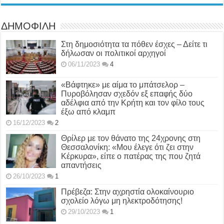
ΔΗΜΟΦΙΛΗ
Στη δημοσιότητα τα πόθεν έσχες – Δείτε τι
δήλωσαν οι πολιτικοί αρχηγοί
06/11/2023
4
«Βάφτηκε» με αίμα το μπάτσελορ –
Πυροβόλησαν σχεδόν εξ επαφής δύο
αδέλφια από την Κρήτη και τον φίλο τους
έξω από κλαμπ
16/12/2023
2
Θρίλερ με τον θάνατο της 24χρονης στη
Θεσσαλονίκη: «Μου έλεγε ότι ζει στην
Κέρκυρα», είπε ο πατέρας της που ζητά
απαντήσεις
26/10/2023
1
Πρέβεζα: Στην αχρηστία ολοκαίνουριο
σχολείο λόγω μη ηλεκτροδότησης!
29/10/2023
1