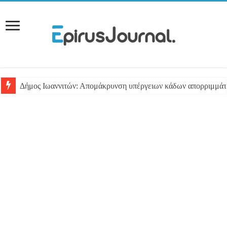
Δήμος Ιωαννιτών: Απομάκρυνση υπέργειων κάδων απορριμμά
Έκκληση για αιμοπετάλια από ασθενή στο Πανεπιστημιακό Νο