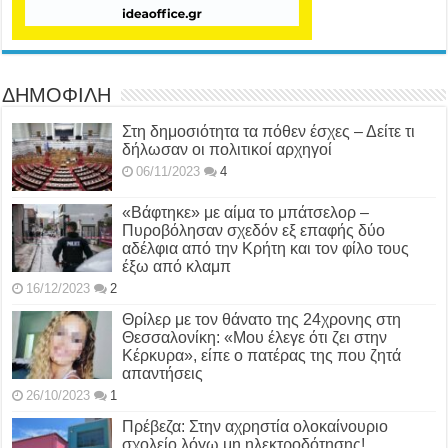
ΔΗΜΟΦΙΛΗ
Στη δημοσιότητα τα πόθεν έσχες – Δείτε τι
δήλωσαν οι πολιτικοί αρχηγοί
06/11/2023
4
«Βάφτηκε» με αίμα το μπάτσελορ –
Πυροβόλησαν σχεδόν εξ επαφής δύο
αδέλφια από την Κρήτη και τον φίλο τους
έξω από κλαμπ
16/12/2023
2
Θρίλερ με τον θάνατο της 24χρονης στη
Θεσσαλονίκη: «Μου έλεγε ότι ζει στην
Κέρκυρα», είπε ο πατέρας της που ζητά
απαντήσεις
26/10/2023
1
Πρέβεζα: Στην αχρηστία ολοκαίνουριο
σχολείο λόγω μη ηλεκτροδότησης!