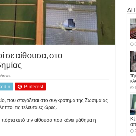
ΔΗ
ί σε αίθουσα, στο
δημίας
τη
Views
κλ
kedIn
Pinterest
ίο, που στεγάζεται στο συγκρότημα της Ζωσιμαίας
ηπτοί τις τελευταίες ώρες.
Κέ
 πόρτα από την αίθουσα που κάνει μάθημα η
απ