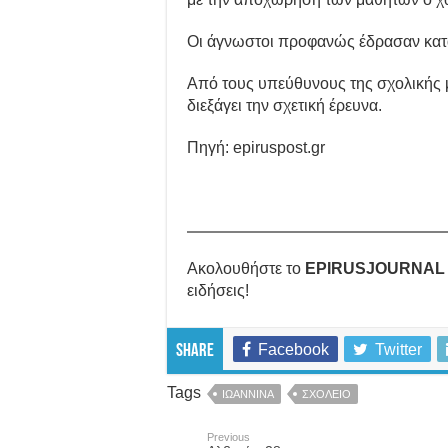
Οι άγνωστοι προφανώς έδρασαν κατά 
Από τους υπεύθυνους της σχολικής 
διεξάγει την σχετική έρευνα.
Πηγή: epiruspost.gr
Ακολουθήστε το
EPIRUSJOURNAL
ειδήσεις!
Facebook
Twitter
Share
Tags
ΙΩΑΝΝΙΝΑ
ΣΧΟΛΕΙΟ
Previous