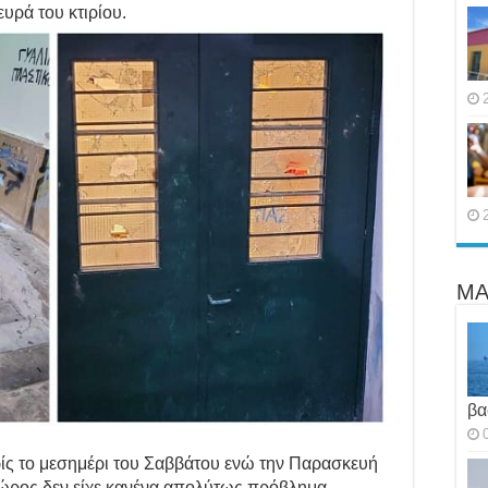
υρά του κτιρίου.
ΜΑ
βα
ρίς το μεσημέρι του Σαββάτου ενώ την Παρασκευή
ώρος δεν είχε κανένα απολύτως πρόβλημα.