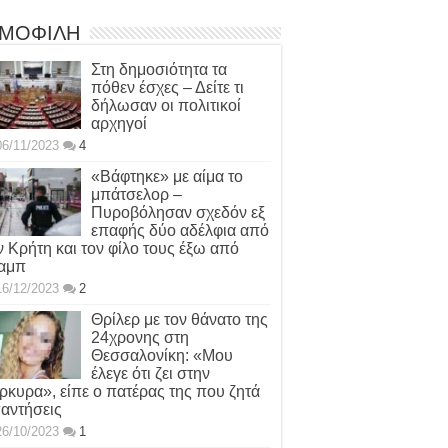
ΜΟΦΙΛΗ
Στη δημοσιότητα τα
πόθεν έσχες – Δείτε τι
δήλωσαν οι πολιτικοί
αρχηγοί
06/11/2023
4
«Βάφτηκε» με αίμα το
μπάτσελορ –
Πυροβόλησαν σχεδόν εξ
επαφής δύο αδέλφια από
ν Κρήτη και τον φίλο τους έξω από
αμπ
16/12/2023
2
Θρίλερ με τον θάνατο της
24χρονης στη
Θεσσαλονίκη: «Μου
έλεγε ότι ζει στην
ρκυρα», είπε ο πατέρας της που ζητά
αντήσεις
26/10/2023
1