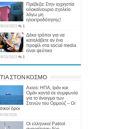
Πρέβεζα: Στην αχρηστία
ολοκαίνουριο σχολείο
λόγω μη
ηλεκτροδότησης!
29/10/2023
1
Δέκα τρόποι για να
καταλάβετε αν ένα
προφίλ στα social media
είναι ψεύτικο
29/10/2023
1
ΤΙΑ ΣΤΟΝ ΚΟΣΜΟ
Axios: ΗΠΑ, Ιράν και
Ομάν κοντά σε συμφωνία
για το άνοιγμα των
Στενών του Ορμούζ – Οι
σικοί όροι
05/08/2026
Οι ελληνικοί Patriot
αναχαίτισαν δύο