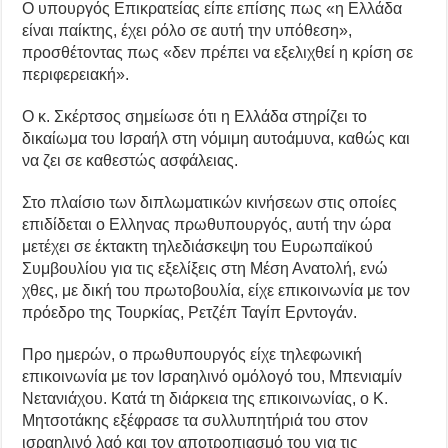
Ο υπουργός Επικρατείας είπε επίσης πως «η Ελλάδα
είναι παίκτης, έχει ρόλο σε αυτή την υπόθεση»,
προσθέτοντας πως «δεν πρέπει να εξελιχθεί η κρίση σε
περιφερειακή».
Ο κ. Σκέρτσος σημείωσε ότι η Ελλάδα στηρίζει το
δικαίωμα του Ισραήλ στη νόμιμη αυτοάμυνα, καθώς και
να ζει σε καθεστώς ασφάλειας.
Στο πλαίσιο των διπλωματικών κινήσεων στις οποίες
επιδίδεται ο Ελληνας πρωθυπουργός, αυτή την ώρα
μετέχει σε έκτακτη τηλεδιάσκεψη του Ευρωπαϊκού
Συμβουλίου για τις εξελίξεις στη Μέση Ανατολή, ενώ
χθες, με δική του πρωτοβουλία, είχε επικοινωνία με τον
πρόεδρο της Τουρκίας, Ρετζέπ Ταγίπ Ερντογάν.
Προ ημερών, ο πρωθυπουργός είχε τηλεφωνική
επικοινωνία με τον Ισραηλινό ομόλογό του, Μπενιαμίν
Νετανιάχου. Κατά τη διάρκεια της επικοινωνίας, ο Κ.
Μητσοτάκης εξέφρασε τα συλλυπητήριά του στον
ισραηλινό λαό και τον αποτροπιασμό του για τις