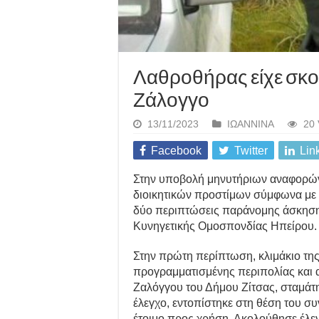
Λαθροθήρας είχε σκο
Ζάλογγο
13/11/2023
ΙΩΑΝΝΙΝΑ
20 
Facebook
Twitter
Lin
Στην υποβολή μηνυτήριων αναφορών
διοικητικών προστίμων σύμφωνα με 
δύο περιπτώσεις παράνομης άσκηση
Κυνηγετικής Ομοσπονδίας Ηπείρου.
Στην πρώτη περίπτωση, κλιμάκιο τη
προγραμματισμένης περιπολίας και 
Ζαλόγγου του Δήμου Ζίτσας, σταμάτη
έλεγχο, εντοπίστηκε στη θέση του συ
έτοιμο προς χρήση. Ακολούθησε έλεγ