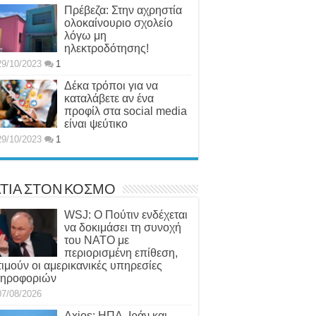
Πρέβεζα: Στην αχρηστία
ολοκαίνουριο σχολείο
λόγω μη
ηλεκτροδότησης!
29/10/2023
1
Δέκα τρόποι για να
καταλάβετε αν ένα
προφίλ στα social media
είναι ψεύτικο
29/10/2023
1
ΤΙΑ ΣΤΟΝ ΚΟΣΜΟ
WSJ: Ο Πούτιν ενδέχεται
να δοκιμάσει τη συνοχή
του ΝΑΤΟ με
περιορισμένη επίθεση,
τιμούν οι αμερικανικές υπηρεσίες
ηροφοριών
07/08/2026
Axios: ΗΠΑ, Ιράν και