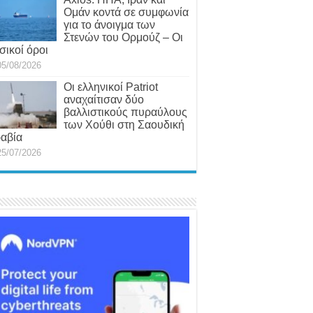
Ομάν κοντά σε συμφωνία
για το άνοιγμα των
Στενών του Ορμούζ – Οι
σικοί όροι
05/08/2026
Οι ελληνικοί Patriot
αναχαίτισαν δύο
βαλλιστικούς πυραύλους
των Χούθι στη Σαουδική
αβία
25/07/2026