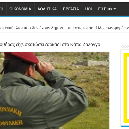
ΚΗ
ΟΙΚΟΝΟΜΙΑ
ΑΘΛΗΤΙΚΑ
ΕΡΓΑΣΙΑ
UOI
EJ Plus
ι εγκύκλιοι που δεν έχουν δημοσιευτεί στις ιστοσελίδες των φορέων
οθήρας είχε σκοτώσει ζαρκάδι στο Κάτω Ζάλογγο