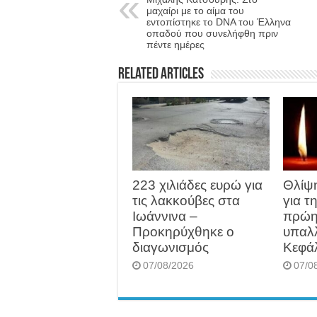
μαχαίρι με το αίμα του
εντοπίστηκε το DNA του Έλληνα
οπαδού που συνελήφθη πριν
πέντε ημέρες
Related Articles
223 χιλιάδες ευρώ για
Θλίψ
τις λακκούβες στα
για τ
Ιωάννινα –
πρώη
Προκηρύχθηκε ο
υπαλ
διαγωνισμός
Κεφά
07/08/2026
07/0