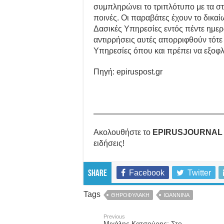
συμπληρώνει το τριπλότυπο με τα στ
ποινές. Οι παραβάτες έχουν το δικα
Δασικές Υπηρεσίες εντός πέντε ημε
αντιρρήσεις αυτές απορριφθούν τότε 
Υπηρεσίες όπου και πρέπει να εξοφλ
Πηγή: epiruspost.gr
Ακολουθήστε το
EPIRUSJOURNAL
ειδήσεις!
Facebook
Twitter
Share
Tags
ΘΗΡΟΦΥΛΑΚΗ
ΙΩΑΝΝΙΝΑ
Previous
Μιχάλης Κατσούρης: Στο