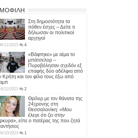
ΜΟΦΙΛΗ
Στη δημοσιότητα τα
πόθεν έσχες – Δείτε τι
δήλωσαν οι πολιτικοί
αρχηγοί
06/11/2023
4
«Βάφτηκε» με αίμα το
μπάτσελορ –
Πυροβόλησαν σχεδόν εξ
επαφής δύο αδέλφια από
ν Κρήτη και τον φίλο τους έξω από
αμπ
16/12/2023
2
Θρίλερ με τον θάνατο της
24χρονης στη
Θεσσαλονίκη: «Μου
έλεγε ότι ζει στην
ρκυρα», είπε ο πατέρας της που ζητά
αντήσεις
26/10/2023
1