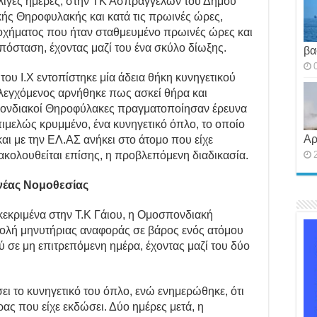
 λίγες ημέρες, στην ΤΚ Ασπραγγέλων του Δήμου
κής Θηροφυλακής και κατά τις πρωινές ώρες,
 οχήματος που ήταν σταθμευμένο πρωινές ώρες και
πόσταση, έχοντας μαζί του ένα σκύλο δίωξης.
βα
ου Ι.Χ εντοπίστηκε μία άδεια θήκη κυνηγετικού
ελεγχόμενος αρνήθηκε πως ασκεί θήρα και
ονδιακοί Θηροφύλακες πραγματοποίησαν έρευνα
πιμελώς κρυμμένο, ένα κυνηγετικό όπλο, το οποίο
Αρ
ι με την ΕΛ.ΑΣ ανήκει στο άτομο που είχε
 ακολουθείται επίσης, η προβλεπόμενη διαδικασία.
νέας Νομοθεσίας
κεκριμένα στην Τ.Κ Γάιου, η Ομοσπονδιακή
λή μηνυτήριας αναφοράς σε βάρος ενός ατόμου
ύ σε μη επιτρεπόμενη ημέρα, έχοντας μαζί του δύο
 το κυνηγετικό του όπλο, ενώ ενημερώθηκε, ότι
ήρας που είχε εκδώσει. Δύο ημέρες μετά, η