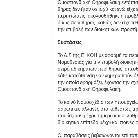
Ομοσπονδιακή Θηροφυλακή εντόπισε τ
θήρας δεν ήταν σε ισχύ και ενώ είχε 
περιπτώσεις, ακολουθήθηκε η προβλε
όμως περί θήρας, καθώς δεν είχε τε
την επιβολή των διοικητικών προστί
Συστάσεις
Το Δ.Σ της Ε’ ΚΟΗ με αφορμή τα περι
Νομοθεσίας για την επιβολή διοικητ
σειρά αδικημάτων περί θήρας, απευ
κάθε κατεύθυνση να ενημερωθούν όλο
την οποία εφαρμόζει, έχοντας την σχ
Ομοσπονδιακή Θηροφυλακή.
Το κοινό Νομοσχέδιο των Υπουργείω
σαρωτικές αλλαγές στο καθεστώς της
που ίσχυαν μέχρι σήμερα και οι λαθ
διοικητικό επίπεδο μέχρι και ποινές 
Οι παραβάσεις βεβαιώνονται επί τό