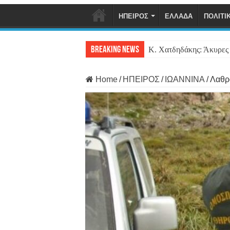
ΗΠΕΙΡΟΣ
ΕΛΛΑΔΑ
ΠΟΛΙΤΙ
Breaking News
Κ. Χατδηδάκης: Άκυρες ο
Home
/
ΗΠΕΙΡΟΣ
/
ΙΩΑΝΝΙΝΑ
/
Λαθρ