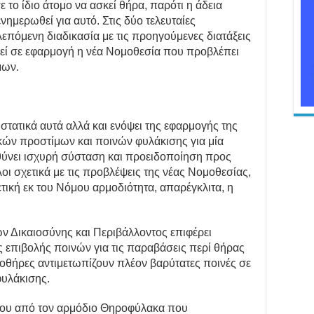
ο ίδιο άτομο να ασκεί θήρα, παρότι η άδεια
ενημερωθεί για αυτό. Στις δύο τελευταίες
πόμενη διαδικασία με τις προηγούμενες διατάξεις
θεί σε εφαρμογή η νέα Νομοθεσία που προβλέπει
μων.
στατικά αυτά αλλά και ενόψει της εφαρμογής της
ικών προστίμων και ποινών φυλάκισης για μία
θύνει ισχυρή σύσταση και προειδοποίηση προς
ι σχετικά με τις προβλέψεις της νέας Νομοθεσίας,
ετική εκ του Νόμου αρμοδιότητα, απαρέγκλιτα, η
ν Δικαιοσύνης και Περιβάλλοντος επιφέρει
 επιβολής ποινών για τις παραβάσεις περί θήρας
ροθήρες αντιμετωπίζουν πλέον βαρύτατες ποινές σε
φυλάκισης.
που από τον αρμόδιο Θηροφύλακα που