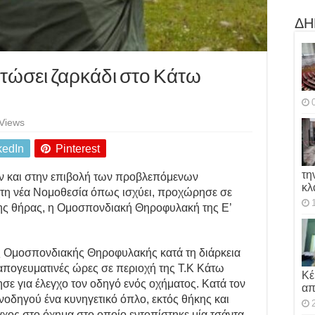
ΔΗ
τώσει ζαρκάδι στο Κάτω
Views
kedIn
Pinterest
τη
 και στην επιβολή των προβλεπόμενων
κλ
τη νέα Νομοθεσία όπως ισχύει, προχώρησε σε
ς θήρας, η Ομοσπονδιακή Θηροφυλακή της Ε’
ς Ομοσπονδιακής Θηροφυλακής κατά τη διάρκεια
απογευματινές ώρες σε περιοχή της Τ.Κ Κάτω
Κέ
σε για έλεγχο τον οδηγό ενός οχήματος. Κατά τον
απ
νοδηγού ένα κυνηγετικό όπλο, εκτός θήκης και
χος στο όχημα στο οποίο εντοπίστηκε μία τσάντα,