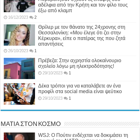
αδέλφια από την Κρήτη και τον φίλο τους
έξω από κλαμπ
16/12/2023
2
Θρίλερ με τον θάνατο της 24χρονης στη
Θεσσαλονίκη: «Μου έλεγε ότι ζει στην
Κέρκυρα», είπε ο πατέρας της που ζητά
απαντήσεις
26/10/2023
1
Πρέβεζα: Στην αχρηστία ολοκαίνουριο
σχολείο λόγω μη ηλεκτροδότησης!
29/10/2023
1
Δέκα τρόποι για να καταλάβετε αν ένα
προφίλ στα social media είναι ψεύτικο
29/10/2023
1
ΜΑΤΙΑ ΣΤΟΝ ΚΟΣΜΟ
WSJ: Ο Πούτιν ενδέχεται να δοκιμάσει τη