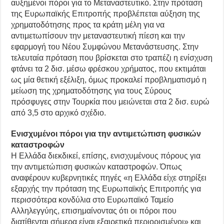
αυξημένοι πόροι για το Μεταναστευτικό. Στην πρόταση
της Ευρωπαϊκής Επιτροπής προβλέπεται αύξηση της
χρηματοδότησης προς τα κράτη μέλη για να
αντιμετωπίσουν την μεταναστευτική πίεση και την
εφαρμογή του Νέου Συμφώνου Μετανάστευσης. Στην
τελευταία πρόταση που βρίσκεται στο τραπέζι η ενίσχυση
φτάνει τα 2 δισ. μέσω φρέσκου χρήματος, που εκτιμάται
ως μία θετική εξέλιξη, όμως προκαλεί προβληματισμό η
μείωση της χρηματοδότησης για τους Σύρους
πρόσφυγες στην Τουρκία που μειώνεται στα 2 δισ. ευρώ
από 3,5 στο αρχικό σχέδιο.
Ενισχυμένοι πόροι για την αντιμετώπιση φυσικών
καταστροφών
Η Ελλάδα διεκδικεί, επίσης, ενισχυμένους πόρους για
την αντιμετώπιση φυσικών καταστροφών. Όπως
αναφέρουν κυβερνητικές πηγές «η Ελλάδα είχε στηρίξει
εξαρχής την πρόταση της Ευρωπαϊκής Επιτροπής για
περισσότερα κονδύλια στο Ευρωπαϊκό Ταμείο
Αλληλεγγύης, επισημαίνοντας ότι οι πόροι που
διατίθενται σήμερα είναι εξαιρετικά περιορισμένοι» και