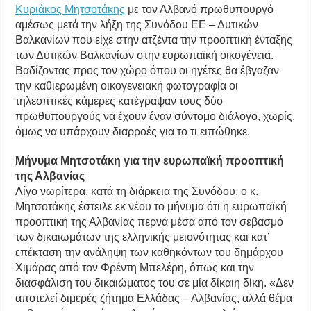
Κυριάκος Μητσοτάκης
με τον Αλβανό πρωθυπουργό
αμέσως μετά την λήξη της Συνόδου ΕΕ – Δυτικών
Βαλκανίων που είχε στην ατζέντα την προοπτική ένταξης
των Δυτικών Βαλκανίων στην ευρωπαϊκή οικογένεια.
Βαδίζοντας προς τον χώρο όπου οι ηγέτες θα έβγαζαν
την καθιερωμένη οικογενειακή φωτογραφία οι
τηλεοπτικές κάμερες κατέγραψαν τους δύο
πρωθυπουργούς να έχουν έναν σύντομο διάλογο, χωρίς,
όμως να υπάρχουν διαρροές για το τι ειπώθηκε.
Μήνυμα Μητσοτάκη για την ευρωπαϊκή προοπτική
της Αλβανίας
Λίγο νωρίτερα, κατά τη διάρκεια της Συνόδου, ο κ.
Μητσοτάκης έστειλε εκ νέου το μήνυμα ότι η ευρωπαϊκή
προοπτική της Αλβανίας περνά μέσα από τον σεβασμό
των δικαιωμάτων της ελληνικής μειονότητας και κατ’
επέκταση την ανάληψη των καθηκόντων του δημάρχου
Χιμάρας από τον Φρέντη Μπελέρη, όπως και την
διασφάλιση του δικαιώματος του σε μία δίκαιη δίκη. «Δεν
αποτελεί διμερές ζήτημα Ελλάδας – Αλβανίας, αλλά θέμα