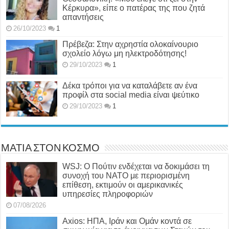
Κέρκυρα», είπε ο πατέρας της που ζητά
απαντήσεις
26/10/2023
1
Πρέβεζα: Στην αχρηστία ολοκαίνουριο
σχολείο λόγω μη ηλεκτροδότησης!
29/10/2023
1
Δέκα τρόποι για να καταλάβετε αν ένα
προφίλ στα social media είναι ψεύτικο
29/10/2023
1
ΜΑΤΙΑ ΣΤΟΝ ΚΟΣΜΟ
WSJ: Ο Πούτιν ενδέχεται να δοκιμάσει τη
συνοχή του ΝΑΤΟ με περιορισμένη
επίθεση, εκτιμούν οι αμερικανικές
υπηρεσίες πληροφοριών
07/08/2026
Axios: ΗΠΑ, Ιράν και Ομάν κοντά σε