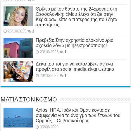
Θρίλερ με τον θάνατο της 24χρονης στη
Θεσσαλονίκη: «Μου έλεγε ότι ζει στην
Κέρκυρα», είπε ο πατέρας της που ζητά
απαντήσεις
26/10/2023
1
Πρέβεζα: Στην αχρηστία ολοκαίνουριο
σχολείο λόγω μη ηλεκτροδότησης!
29/10/2023
1
Δέκα τρόποι για να καταλάβετε αν ένα
προφίλ στα social media είναι ψεύτικο
29/10/2023
1
ΜΑΤΙΑ ΣΤΟΝ ΚΟΣΜΟ
Axios: ΗΠΑ, Ιράν και Ομάν κοντά σε
συμφωνία για το άνοιγμα των Στενών του
Ορμούζ – Οι βασικοί όροι
05/08/2026