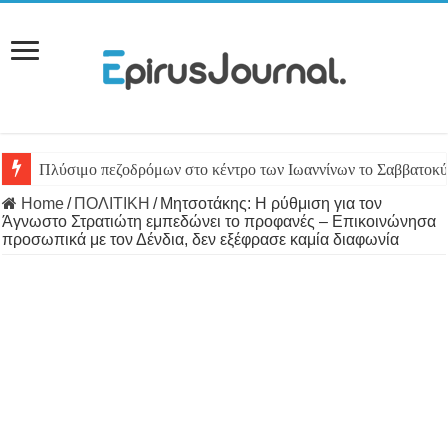
Πλύσιμο πεζοδρόμων στο κέντρο των Ιωαννίνων το Σαββατοκύ
Πρέβεζα: Το τουρκικό αλιευτικό-“φάντασμα” που παραμένει ε
Home
/
ΠΟΛΙΤΙΚΗ
/
Μητσοτάκης: Η ρύθμιση για τον
Άγνωστο Στρατιώτη εμπεδώνει το προφανές – Επικοινώνησα
προσωπικά με τον Δένδια, δεν εξέφρασε καμία διαφωνία