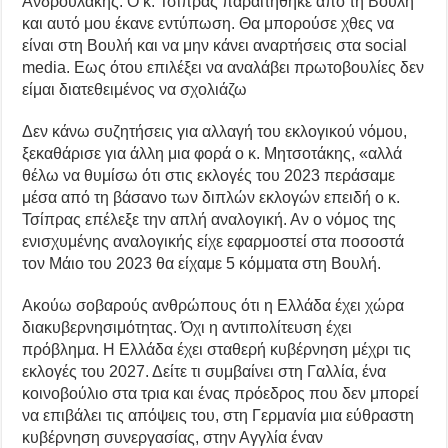
Ανδρουλάκης. Ο κ. Τσίπρας παραιτήθηκε από τη Βουλή
και αυτό μου έκανε εντύπωση. Θα μπορούσε χθες να
είναι στη Βουλή και να μην κάνει αναρτήσεις στα social
media. Εως ότου επιλέξει να αναλάβει πρωτοβουλίες δεν
είμαι διατεθειμένος να σχολιάζω
Δεν κάνω συζητήσεις για αλλαγή του εκλογικού νόμου,
ξεκαθάρισε για άλλη μια φορά ο κ. Μητσοτάκης, «αλλά
θέλω να θυμίσω ότι στις εκλογές του 2023 περάσαμε
μέσα από τη βάσανο των διπλών εκλογών επειδή ο κ.
Τσίπρας επέλεξε την απλή αναλογική. Αν ο νόμος της
ενισχυμένης αναλογικής είχε εφαρμοστεί στα ποσοστά
τον Μάιο του 2023 θα είχαμε 5 κόμματα στη Βουλή.
Ακούω σοβαρούς ανθρώπους ότι η Ελλάδα έχει χώρα
διακυβερνησιμότητας. Όχι η αντιπολίτευση έχει
πρόβλημα. Η Ελλάδα έχει σταθερή κυβέρνηση μέχρι τις
εκλογές του 2027. Δείτε τι συμβαίνει στη Γαλλία, ένα
κοινοβούλιο στα τρια και ένας πρόεδρος που δεν μπορεί
να επιβάλει τις απόψεις του, στη Γερμανία μια εύθραστη
κυβέρνηση συνεργασίας, στην Αγγλία έναν