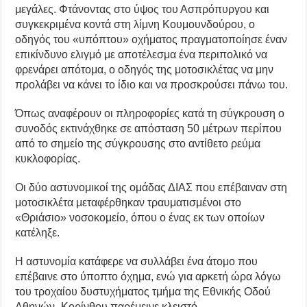
μεγάλες. Φτάνοντας στο ύψος του Ασπρόπυργου και
συγκεκριμένα κοντά στη λίμνη Κουμουνδούρου, ο
οδηγός του «υπόπτου» οχήματος πραγματοποίησε έναν
επικίνδυνο ελιγμό με αποτέλεσμα ένα περιπολικό να
φρενάρει απότομα, ο οδηγός της μοτοσικλέτας να μην
προλάβει να κάνει το ίδιο και να προσκρούσει πάνω του.
Όπως αναφέρουν οι πληροφορίες κατά τη σύγκρουση ο
συνοδός εκτινάχθηκε σε απόσταση 50 μέτρων περίπου
από το σημείο της σύγκρουσης στο αντίθετο ρεύμα
κυκλοφορίας.
Οι δύο αστυνομικοί της ομάδας ΔΙΑΣ που επέβαιναν στη
μοτοσικλέτα μεταφέρθηκαν τραυματισμένοι στο
«Θριάσιο» νοσοκομείο, όπου ο ένας εκ των οποίων
κατέληξε.
Η αστυνομία κατάφερε να συλλάβει ένα άτομο που
επέβαινε στο ύποπτο όχημα, ενώ για αρκετή ώρα λόγω
του τροχαίου δυστυχήματος τμήμα της Εθνικής Οδού
Αθηνών–Κορίνθου παρέμεινε κλειστό.