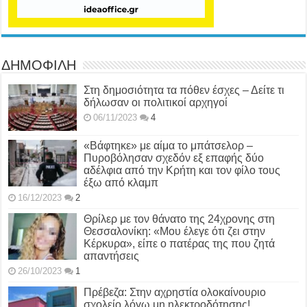
ΔΗΜΟΦΙΛΗ
Στη δημοσιότητα τα πόθεν έσχες – Δείτε τι
δήλωσαν οι πολιτικοί αρχηγοί
06/11/2023
4
«Βάφτηκε» με αίμα το μπάτσελορ –
Πυροβόλησαν σχεδόν εξ επαφής δύο
αδέλφια από την Κρήτη και τον φίλο τους
έξω από κλαμπ
16/12/2023
2
Θρίλερ με τον θάνατο της 24χρονης στη
Θεσσαλονίκη: «Μου έλεγε ότι ζει στην
Κέρκυρα», είπε ο πατέρας της που ζητά
απαντήσεις
26/10/2023
1
Πρέβεζα: Στην αχρηστία ολοκαίνουριο
σχολείο λόγω μη ηλεκτροδότησης!