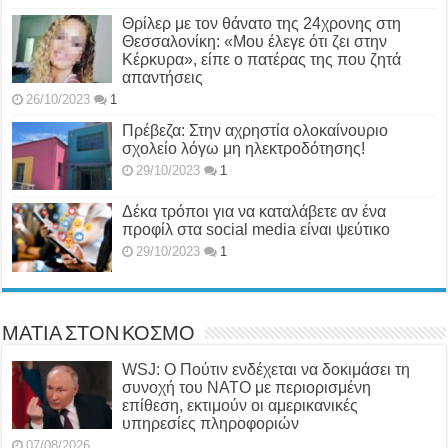
Θρίλερ με τον θάνατο της 24χρονης στη
Θεσσαλονίκη: «Μου έλεγε ότι ζει στην
Κέρκυρα», είπε ο πατέρας της που ζητά
απαντήσεις
26/10/2023
1
Πρέβεζα: Στην αχρηστία ολοκαίνουριο
σχολείο λόγω μη ηλεκτροδότησης!
29/10/2023
1
Δέκα τρόποι για να καταλάβετε αν ένα
προφίλ στα social media είναι ψεύτικο
29/10/2023
1
ΜΑΤΙΑ ΣΤΟΝ ΚΟΣΜΟ
WSJ: Ο Πούτιν ενδέχεται να δοκιμάσει τη
συνοχή του ΝΑΤΟ με περιορισμένη
επίθεση, εκτιμούν οι αμερικανικές
υπηρεσίες πληροφοριών
07/08/2026