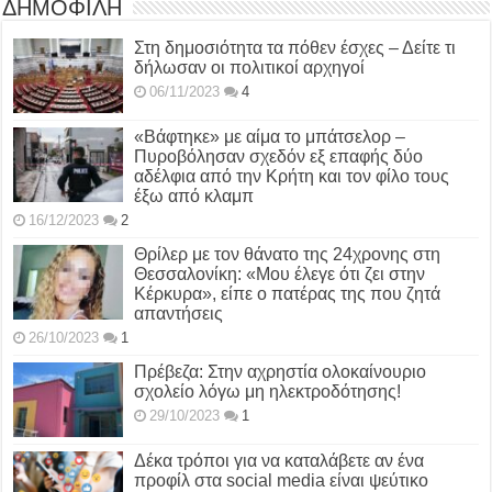
ΔΗΜΟΦΙΛΗ
Στη δημοσιότητα τα πόθεν έσχες – Δείτε τι
δήλωσαν οι πολιτικοί αρχηγοί
06/11/2023
4
«Βάφτηκε» με αίμα το μπάτσελορ –
Πυροβόλησαν σχεδόν εξ επαφής δύο
αδέλφια από την Κρήτη και τον φίλο τους
έξω από κλαμπ
16/12/2023
2
Θρίλερ με τον θάνατο της 24χρονης στη
Θεσσαλονίκη: «Μου έλεγε ότι ζει στην
Κέρκυρα», είπε ο πατέρας της που ζητά
απαντήσεις
26/10/2023
1
Πρέβεζα: Στην αχρηστία ολοκαίνουριο
σχολείο λόγω μη ηλεκτροδότησης!
29/10/2023
1
Δέκα τρόποι για να καταλάβετε αν ένα
προφίλ στα social media είναι ψεύτικο