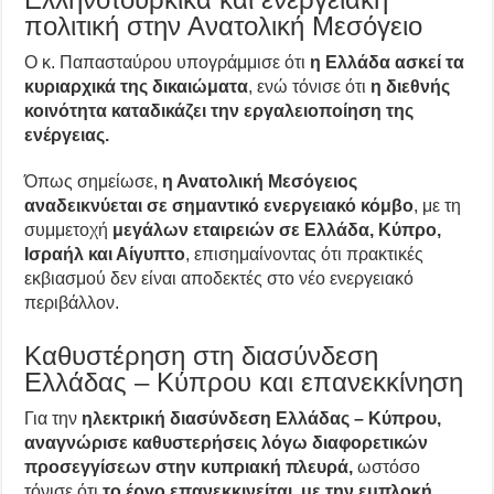
πολιτική στην Ανατολική Μεσόγειο
Ο κ. Παπασταύρου υπογράμμισε ότι
η Ελλάδα ασκεί τα
κυριαρχικά της δικαιώματα
, ενώ τόνισε ότι
η διεθνής
κοινότητα καταδικάζει την εργαλειοποίηση της
ενέργειας.
Όπως σημείωσε,
η Ανατολική Μεσόγειος
αναδεικνύεται σε σημαντικό ενεργειακό κόμβο
, με τη
συμμετοχή
μεγάλων εταιρειών σε Ελλάδα, Κύπρο,
Ισραήλ και Αίγυπτο
, επισημαίνοντας ότι πρακτικές
εκβιασμού δεν είναι αποδεκτές στο νέο ενεργειακό
περιβάλλον.
Καθυστέρηση στη διασύνδεση
Ελλάδας – Κύπρου και επανεκκίνηση
Για την
ηλεκτρική διασύνδεση Ελλάδας – Κύπρου,
αναγνώρισε καθυστερήσεις λόγω διαφορετικών
προσεγγίσεων στην κυπριακή πλευρά,
ωστόσο
τόνισε ότι
το έργο επανεκκινείται, με την εμπλοκή