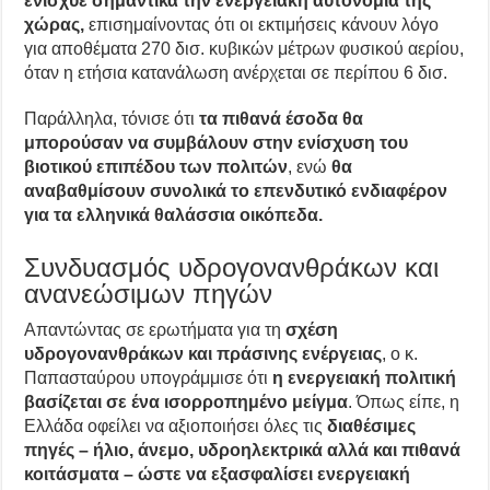
ενίσχυε σημαντικά την ενεργειακή αυτονομία της
χώρας,
επισημαίνοντας ότι οι εκτιμήσεις κάνουν λόγο
για αποθέματα 270 δισ. κυβικών μέτρων φυσικού αερίου,
όταν η ετήσια κατανάλωση ανέρχεται σε περίπου 6 δισ.
Παράλληλα, τόνισε ότι
τα πιθανά έσοδα θα
μπορούσαν να συμβάλουν στην ενίσχυση του
βιοτικού επιπέδου των πολιτών
, ενώ
θα
αναβαθμίσουν συνολικά το επενδυτικό ενδιαφέρον
για τα ελληνικά θαλάσσια οικόπεδα.
Συνδυασμός υδρογονανθράκων και
ανανεώσιμων πηγών
Απαντώντας σε ερωτήματα για τη
σχέση
υδρογονανθράκων και πράσινης ενέργειας
, ο κ.
Παπασταύρου υπογράμμισε ότι
η ενεργειακή πολιτική
βασίζεται σε ένα ισορροπημένο μείγμα
. Όπως είπε, η
Ελλάδα οφείλει να αξιοποιήσει όλες τις
διαθέσιμες
πηγές – ήλιο, άνεμο, υδροηλεκτρικά αλλά και πιθανά
κοιτάσματα – ώστε να εξασφαλίσει ενεργειακή