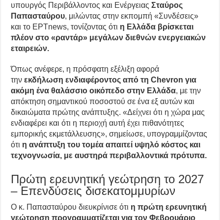
υπουργός Περιβάλλοντος και Ενέργειας
Σταύρος
Παπασταύρου
, μιλώντας στην εκπομπή «Συνδέσεις»
και το ΕΡΤnews, τονίζοντας ότι
η Ελλάδα βρίσκεται
πλέον στο «ραντάρ» μεγάλων διεθνών ενεργειακών
εταιρειών.
Όπως ανέφερε, η πρόσφατη εξέλιξη αφορά
την
εκδήλωση ενδιαφέροντος από τη Chevron για
ακόμη ένα θαλάσσιο οικόπεδο στην Ελλάδα
, με την
απόκτηση σημαντικού ποσοστού σε ένα εξ αυτών και
δικαιώματα πρώτης ανάπτυξης. «Δείχνει ότι η χώρα μας
ενδιαφέρει και ότι η περιοχή αυτή έχει πιθανότητες
εμπορικής εκμετάλλευσης», σημείωσε, υπογραμμίζοντας
ότι
η ανάπτυξη του τομέα απαιτεί υψηλό κόστος και
τεχνογνωσία, με αυστηρά περιβαλλοντικά πρότυπα.
Πρώτη ερευνητική γεώτρηση το 2027
– Επενδύσεις δισεκατομμυρίων
Ο κ. Παπασταύρου διευκρίνισε ότι
η πρώτη ερευνητική
γεώτρηση προγραμματίζεται για τον Φεβρουάριο