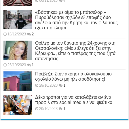
06/11/2023
4
«Βάφτηκε» με αίμα το μπάτσελορ –
Πυροβόλησαν σχεδόν εξ επαφής δύο
αδέλφια από την Κρήτη και τον φίλο τους
έξω από κλαμπ
16/12/2023
2
Θρίλερ με τον θάνατο της 24χρονης στη
Θεσσαλονίκη: «Μου έλεγε ότι ζει στην
Κέρκυρα», είπε ο πατέρας της που ζητά
απαντήσεις
26/10/2023
1
Πρέβεζα: Στην αχρηστία ολοκαίνουριο
σχολείο λόγω μη ηλεκτροδότησης!
29/10/2023
1
Δέκα τρόποι για να καταλάβετε αν ένα
προφίλ στα social media είναι ψεύτικο
29/10/2023
1