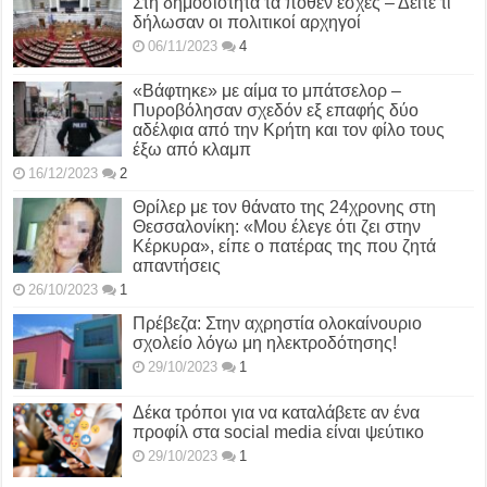
Στη δημοσιότητα τα πόθεν έσχες – Δείτε τι
δήλωσαν οι πολιτικοί αρχηγοί
06/11/2023
4
«Βάφτηκε» με αίμα το μπάτσελορ –
Πυροβόλησαν σχεδόν εξ επαφής δύο
αδέλφια από την Κρήτη και τον φίλο τους
έξω από κλαμπ
16/12/2023
2
Θρίλερ με τον θάνατο της 24χρονης στη
Θεσσαλονίκη: «Μου έλεγε ότι ζει στην
Κέρκυρα», είπε ο πατέρας της που ζητά
απαντήσεις
26/10/2023
1
Πρέβεζα: Στην αχρηστία ολοκαίνουριο
σχολείο λόγω μη ηλεκτροδότησης!
29/10/2023
1
Δέκα τρόποι για να καταλάβετε αν ένα
προφίλ στα social media είναι ψεύτικο
29/10/2023
1