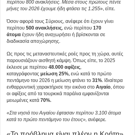
περίπου 800 ανακλήσεις. Μέσα στους πρώτους πέντε
μήνες του 2026 έχουμε ήδη φτάσει τις 1.255
», είπε.
Όσον αφορά τους Σύριους, ανέφερε ότι έχουν γίνει
περίπου
500 ανακλήσεις
, ενώ περίπου
170
άτομα
έχουν ήδη αναχωρήσει ή βρίσκονται σε
διαδικασία αποχώρησης.
Ως προς τις μεταναστευτικές ροές προς τη χώρα, αυτές
παρουσιάζουν αισθητή κάμψη. Όπως είπε, το 2025
έκλεισε με περίπου
48.000 αφίξεις
,
καταγράφοντας
μείωση 25%,
ενώ κατά το πρώτο
πεντάμηνο του 2026 η μείωση φτάνει το
31%
. Ιδιαίτερα
ενθαρρυντική χαρακτήρισε την εικόνα στο
Αιγαίο
, όπου
οι αφίξεις από τα τουρκικά παράλια εμφανίζονται
μειωμένες κατά
70%.
«Στα νησιά του Αιγαίου έφτασαν περίπου 3.100 άτομα
κατά το πρώτο πεντάμηνο του έτους»,
ανέφερε
.
«Το πρόβλημα είναι πλέον η Κρήτη»