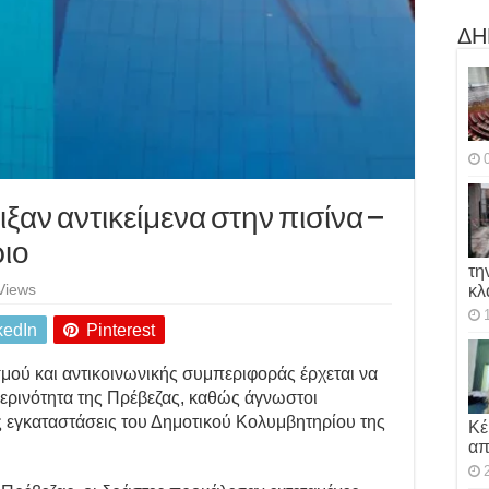
ΔΗ
ξαν αντικείμενα στην πισίνα –
ριο
τη
κλ
Views
kedIn
Pinterest
μού και αντικοινωνικής συμπεριφοράς έρχεται να
ημερινότητα της Πρέβεζας, καθώς άγνωστοι
ς εγκαταστάσεις του Δημοτικού Κολυμβητηρίου της
Κέ
απ