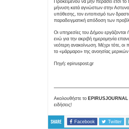
Προκειμένου να μην περάσει έτσι το 
μήνυση κατά αγνώστων στην Αστυνομ
υπόθεσης, τον εντοπισμό των δραστώ
παραδειγματική απόδοση των προβ
Οι υπηρεσίες του Δήμου εργάζονται 
ενώ για την ακριβή ημερομηνία επαν
νεότερη ανακοίνωση. Μέχρι τότε, οι 
το «μάρμαρο» της ανοησίας μερικών
Πηγή: epiruspost.gr
Ακολουθήστε το
EPIRUSJOURNAL
ειδήσεις!
Facebook
Twitter
Share