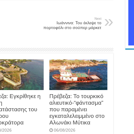
Next
Iωάννινα: Του έκλεψε το
πορτοφόλι στο σούπερ μάρκετ
ζα: Εγκρίθηκε η
Πρέβεζα: Το τουρκικό
η
αλιευτικό-“φάντασμα”
ατάστασης του
που παραμένει
ρου
εγκαταλελειμμένο στο
οκράτορα
Αλωνάκι Μύτικα
8/2026
06/08/2026