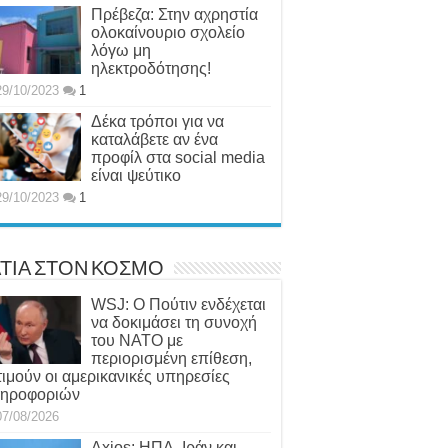
Πρέβεζα: Στην αχρηστία
ολοκαίνουριο σχολείο
λόγω μη
ηλεκτροδότησης!
29/10/2023
1
Δέκα τρόποι για να
καταλάβετε αν ένα
προφίλ στα social media
είναι ψεύτικο
29/10/2023
1
ΤΙΑ ΣΤΟΝ ΚΟΣΜΟ
WSJ: Ο Πούτιν ενδέχεται
να δοκιμάσει τη συνοχή
του ΝΑΤΟ με
περιορισμένη επίθεση,
τιμούν οι αμερικανικές υπηρεσίες
ηροφοριών
07/08/2026
Axios: ΗΠΑ, Ιράν και