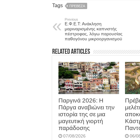
Tags
ΠΡΕΒΕΖΑ
Previous
Ε.Φ.Ε.Τ: Ανάκληση
μαριναρισμένης καπνιστής
πέστροφας, λόγω παρουσίας
παθογόνου μικροοργανισμού
Related Articles
Παργινά 2026: Η
Πρέβε
Πάργα αναβιώνει την
μελέτ
ιστορία της σε μια
αποκ
μαγευτική γιορτή
Κάστ
παράδοσης
Παντ
07/08/2026
06/0