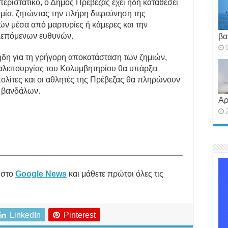
περιστατικό, ο Δήμος Πρέβεζας έχει ήδη καταθέσει
ία, ζητώντας την πλήρη διερεύνηση της
ν μέσα από μαρτυρίες ή κάμερες και την
λεπόμενων ευθυνών.
βα
ήδη για τη γρήγορη αποκατάσταση των ζημιών,
αλειτουργίας του Κολυμβητηρίου θα υπάρξει
πολίτες και οι αθλητές της Πρέβεζας θα πληρώνουν
 βανδάλων.
Αρ
στο
Google News
και μάθετε πρώτοι όλες τις
LinkedIn
Pinterest