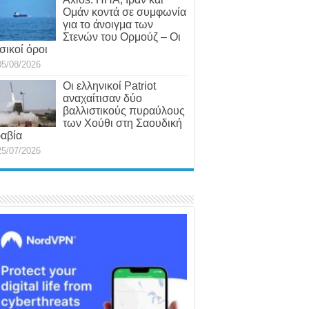
Ομάν κοντά σε συμφωνία
για το άνοιγμα των
Στενών του Ορμούζ – Οι
σικοί όροι
05/08/2026
Οι ελληνικοί Patriot
αναχαίτισαν δύο
βαλλιστικούς πυραύλους
των Χούθι στη Σαουδική
αβία
25/07/2026