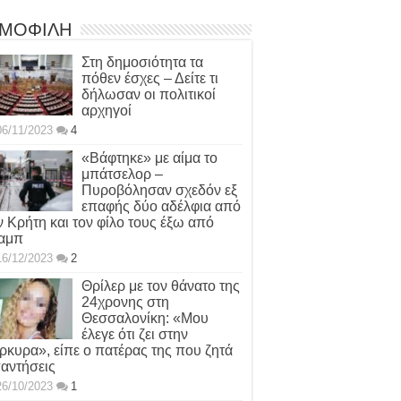
ΜΟΦΙΛΗ
Στη δημοσιότητα τα
πόθεν έσχες – Δείτε τι
δήλωσαν οι πολιτικοί
αρχηγοί
06/11/2023
4
«Βάφτηκε» με αίμα το
μπάτσελορ –
Πυροβόλησαν σχεδόν εξ
επαφής δύο αδέλφια από
ν Κρήτη και τον φίλο τους έξω από
αμπ
16/12/2023
2
Θρίλερ με τον θάνατο της
24χρονης στη
Θεσσαλονίκη: «Μου
έλεγε ότι ζει στην
ρκυρα», είπε ο πατέρας της που ζητά
αντήσεις
26/10/2023
1