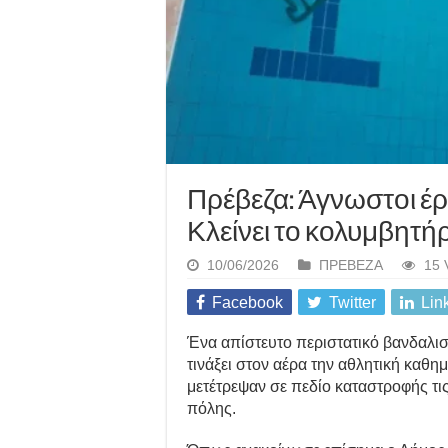
Πρέβεζα: Άγνωστοι έρι
Κλείνει το κολυμβητή
10/06/2026
ΠΡΕΒΕΖΑ
15 
Facebook
Twitter
Lin
Ένα απίστευτο περιστατικό βανδαλισ
τινάξει στον αέρα την αθλητική καθ
μετέτρεψαν σε πεδίο καταστροφής τι
πόλης.