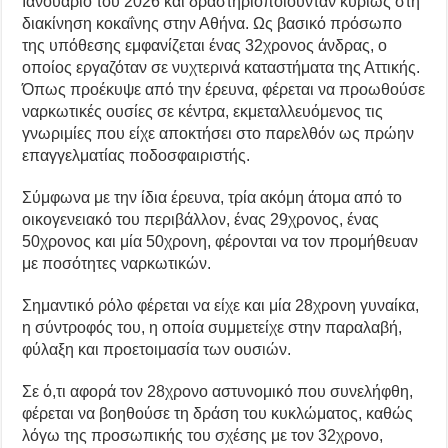
Ιανουάριο του 2026 και δραστηριοποιούνταν κυρίως στη
διακίνηση κοκαΐνης στην Αθήνα. Ως βασικό πρόσωπο
της υπόθεσης εμφανίζεται ένας 32χρονος άνδρας, ο
οποίος εργαζόταν σε νυχτερινά καταστήματα της Αττικής.
Όπως προέκυψε από την έρευνα, φέρεται να προωθούσε
ναρκωτικές ουσίες σε κέντρα, εκμεταλλευόμενος τις
γνωριμίες που είχε αποκτήσει στο παρελθόν ως πρώην
επαγγελματίας ποδοσφαιριστής.
Σύμφωνα με την ίδια έρευνα, τρία ακόμη άτομα από το
οικογενειακό του περιβάλλον, ένας 29χρονος, ένας
50χρονος και μία 50χρονη, φέρονται να τον προμήθευαν
με ποσότητες ναρκωτικών.
Σημαντικό ρόλο φέρεται να είχε και μία 28χρονη γυναίκα,
η σύντροφός του, η οποία συμμετείχε στην παραλαβή,
φύλαξη και προετοιμασία των ουσιών.
Σε ό,τι αφορά τον 28χρονο αστυνομικό που συνελήφθη,
φέρεται να βοηθούσε τη δράση του κυκλώματος, καθώς
λόγω της προσωπικής του σχέσης με τον 32χρονο,