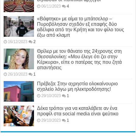
06/11/2023
4
«Βάφτηκε» με αίμα το μπάτσελορ –
Πυροβόλησαν σχεδόν εξ επαφής δύο
αδέλφια από την Κρήτη και τον φίλο τους
έξω από κλαμπ
16/12/2023
2
Θρίλερ με τον θάνατο της 24χρονης στη
Θεσσαλονίκη: «Μου έλεγε ότι ζει στην
Κέρκυρα», είπε ο πατέρας της που ζητά
απαντήσεις
26/10/2023
1
Πρέβεζα: Στην αχρηστία ολοκαίνουριο
σχολείο λόγω μη ηλεκτροδότησης!
29/10/2023
1
Δέκα τρόποι για να καταλάβετε αν ένα
προφίλ στα social media είναι ψεύτικο
29/10/2023
1