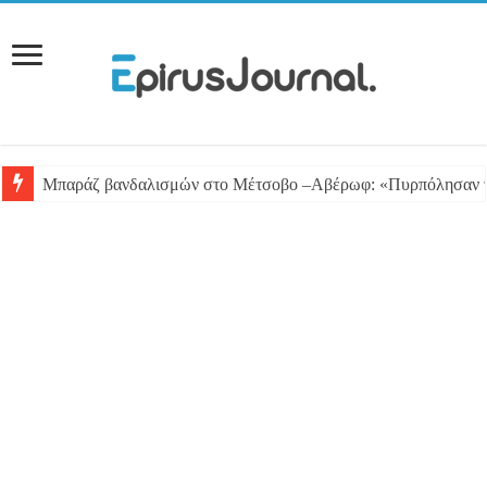
Μπαράζ βανδαλισμών στο Μέτσοβο –Αβέρωφ: «Πυρπόλησαν το J