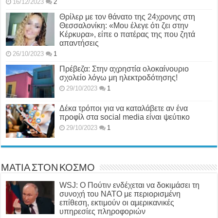
16/12/2023
2
Θρίλερ με τον θάνατο της 24χρονης στη
Θεσσαλονίκη: «Μου έλεγε ότι ζει στην
Κέρκυρα», είπε ο πατέρας της που ζητά
απαντήσεις
26/10/2023
1
Πρέβεζα: Στην αχρηστία ολοκαίνουριο
σχολείο λόγω μη ηλεκτροδότησης!
29/10/2023
1
Δέκα τρόποι για να καταλάβετε αν ένα
προφίλ στα social media είναι ψεύτικο
29/10/2023
1
ΜΑΤΙΑ ΣΤΟΝ ΚΟΣΜΟ
WSJ: Ο Πούτιν ενδέχεται να δοκιμάσει τη
συνοχή του ΝΑΤΟ με περιορισμένη
επίθεση, εκτιμούν οι αμερικανικές
υπηρεσίες πληροφοριών