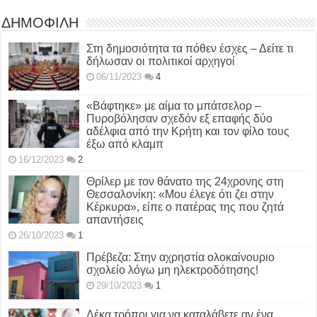
ΔΗΜΟΦΙΛΗ
Στη δημοσιότητα τα πόθεν έσχες – Δείτε τι
δήλωσαν οι πολιτικοί αρχηγοί
06/11/2023
4
«Βάφτηκε» με αίμα το μπάτσελορ –
Πυροβόλησαν σχεδόν εξ επαφής δύο
αδέλφια από την Κρήτη και τον φίλο τους
έξω από κλαμπ
16/12/2023
2
Θρίλερ με τον θάνατο της 24χρονης στη
Θεσσαλονίκη: «Μου έλεγε ότι ζει στην
Κέρκυρα», είπε ο πατέρας της που ζητά
απαντήσεις
26/10/2023
1
Πρέβεζα: Στην αχρηστία ολοκαίνουριο
σχολείο λόγω μη ηλεκτροδότησης!
29/10/2023
1
Δέκα τρόποι για να καταλάβετε αν ένα