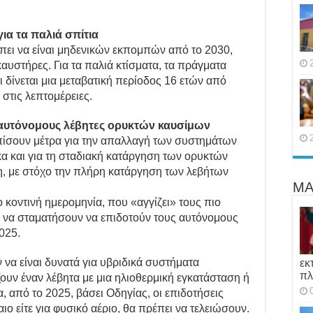
 για τα παλιά σπίτια
πει να είναι μηδενικών εκπομπών από το 2030,
αυστήρες. Για τα παλιά κτίσματα, τα πράγματα
ι δίνεται μια μεταβατική περίοδος 16 ετών από
στις λεπτομέρειες.
ς αυτόνομους λέβητες ορυκτών καυσίμων
σπίσουν μέτρα για την απαλλαγή των συστημάτων
α και για τη σταδιακή κατάργηση των ορυκτών
η, με στόχο την πλήρη κατάργηση των λεβήτων
ΜΑ
 κοντινή ημερομηνία, που «αγγίζει» τους πιο
ι να σταματήσουν να επιδοτούν τους αυτόνομους
025.
 να είναι δυνατά για υβριδικά συστήματα
εκ
πλ
υν έναν λέβητα με μια ηλιοθερμική εγκατάσταση ή
α, από το 2025, βάσει Οδηγίας, οι επιδοτήσεις
αιο είτε για φυσικό αέριο, θα πρέπει να τελειώσουν.