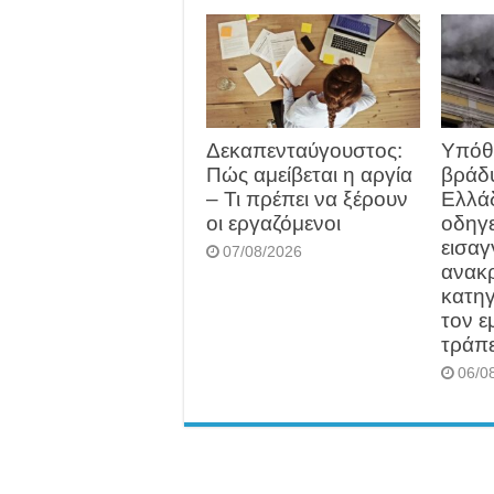
Δεκαπενταύγουστος:
Υπόθε
Πώς αμείβεται η αργία
βράδυ
– Τι πρέπει να ξέρουν
Ελλάδ
οι εργαζόμενοι
οδηγε
εισαγ
07/08/2026
ανακρ
κατηγ
τον 
τράπ
06/0