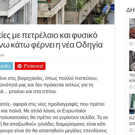
ΔΗ
ίες με πετρέλαιο και φυσικό
άνω κάτω φέρνει η νέα Οδηγία
ews
kedIn
Pinterest
τη
νο στις βιομηχανίες, όπως πολλοί πιστεύουν,
κλ
ρινότητά μας και δεν πρόκειται απλώς για τη
ά… μπαίνει και στα σπίτια.
ροπές- αφορά στις νέες προδιαγραφές που πρέπει
λά και παλιά. Με απλά λόγια, οι Ευρωπαίοι
πολυκατοικίες θα πρέπει να γυρίσουν σελίδα. Το αν
Κέ
απ
ή θα απαξιωθούν χιλιάδες διαμερίσματα, είναι κάτι
ίγουρο είναι ότι θα απαιτηθούν μεγάλες επενδύσεις