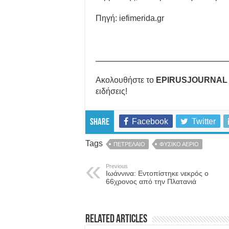
Πηγή: iefimerida.gr
Ακολουθήστε το
EPIRUSJOURNAL
ειδήσεις!
Facebook
Twitter
Share
Tags
ΠΕΤΡΕΛΑΙΟ
ΦΥΣΙΚΟ ΑΕΡΙΟ
Previous
Ιωάννινα: Εντοπίστηκε νεκρός ο
66χρονος από την Πλατανιά
Related Articles