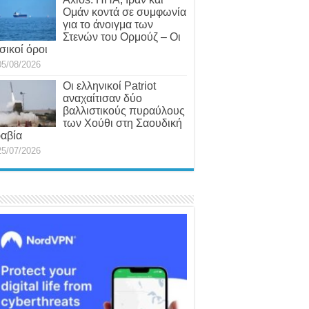
Ομάν κοντά σε συμφωνία
για το άνοιγμα των
Στενών του Ορμούζ – Οι
σικοί όροι
05/08/2026
Οι ελληνικοί Patriot
αναχαίτισαν δύο
βαλλιστικούς πυραύλους
των Χούθι στη Σαουδική
αβία
25/07/2026