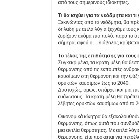
από τους σημερινούς ιδιοκτήτες.
Τι θα ισχύει για τα νεόδμητα και τι
Ξεκινώντας από τα νεόδμητα, θα πρέ
δηλαδή με απλά λόγια ξεχνάμε τους κ
ζορίζουν ακόμα πιο πολύ, παρά το ότ
σήμερα, αφού ο… διάβολος κρύβεται 
Το τέλος της επιδότησης για του
Συγκεκριμένα, τα κράτη-μέλη θα θε
θέρμανσης από τις εκπομπές άνθρακ
καυσίμων στη θέρμανση και την ψύξ
ορυκτών καυσίμων έως το 2040.
Δυστυχώς, όμως, υπάρχει και μια πιο
ευάλωτους. Τα κράτη-μέλη θα πρέπε
λέβητες ορυκτών καυσίμων από το 2
Οικονομικά κίνητρα θα εξακολουθούν
θέρμανσης, όπως αυτά που συνδυάζο
μια αντλία θερμότητας. Με απλά λόγι
θέρμανσης, είτε πρόκειται για πετρέλ