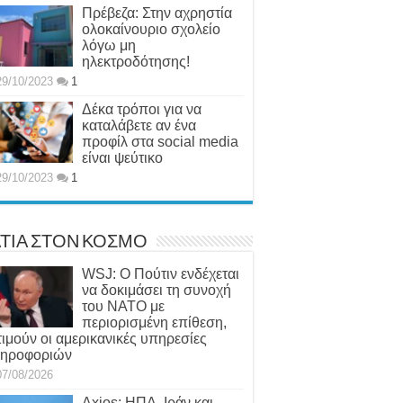
Πρέβεζα: Στην αχρηστία
ολοκαίνουριο σχολείο
λόγω μη
ηλεκτροδότησης!
29/10/2023
1
Δέκα τρόποι για να
καταλάβετε αν ένα
προφίλ στα social media
είναι ψεύτικο
29/10/2023
1
ΤΙΑ ΣΤΟΝ ΚΟΣΜΟ
WSJ: Ο Πούτιν ενδέχεται
να δοκιμάσει τη συνοχή
του ΝΑΤΟ με
περιορισμένη επίθεση,
τιμούν οι αμερικανικές υπηρεσίες
ηροφοριών
07/08/2026
Axios: ΗΠΑ, Ιράν και