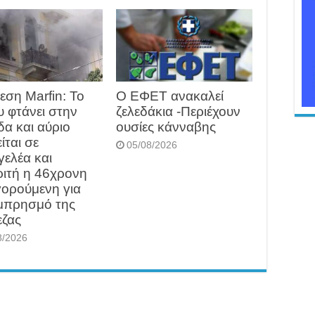
ση Marfin: Το
O ΕΦΕΤ ανακαλεί
 φτάνει στην
ζελεδάκια -Περιέχουν
α και αύριο
ουσίες κάνναβης
ίται σε
05/08/2026
γελέα και
ιτή η 46χρονη
ορούμενη για
εμπρησμό της
εζας
8/2026