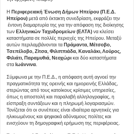
Η
Περιφερειακή Ένωση Δήμων Ηπείρου (Π.Ε.Δ.
Ηπείρου)
μετά από έκτακτη συνεδρίαση, εκφράζει την
έντονη διαμαρτυρία της για την απόφαση της διοίκησης
των
Ελληνικών Ταχυδρομείων (ΕΛΤΑ)
να κλείσει
καταστήματα σε πολλές περιοχές της Ηπείρου. Μεταξύ
αυτών περιλαμβάνονται τα
Πράμαντα, Μέτσοβο,
Τσεπέλοβο, Ζίτσα, Φιλιππιάδα, Καναλάκι, Λούρος,
Φιλιάτι, Παραμυθιά, Νεοχώρι
και δύο καταστήματα
στα
Ιωάννινα
.
Σύμφωνα με την Π.Ε.Δ., η απόφαση αυτή αγνοεί την
πραγματικότητα της ορεινής και ημιορεινής Ελλάδας,
στερώντας από τους κατοίκους κρίσιμες υπηρεσίες,
όπως η αποστολή και παραλαβή αλληλογραφίας, η
είσπραξη συντάξεων και η πληρωμή λογαριασμών.
Τονίζεται ότι οι συνέπειες είναι ιδιαίτερα αρνητικές για
ηλικιωμένους και ψηφιακά αδύναμους πολίτες και
ενισχύουν τη δημογραφική ερήμωση της περιφέρειας.