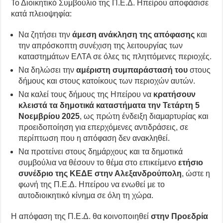
Το Διοικητικό Συμβούλιο της Π.Ε.Δ. Ηπείρου αποφάσισε
κατά πλειοψηφία:
Να ζητήσει την
άμεση ανάκληση της απόφασης
και
την απρόσκοπτη συνέχιση της λειτουργίας των
καταστημάτων ΕΛΤΑ σε όλες τις πληττόμενες περιοχές.
Να δηλώσει την
αμέριστη συμπαράστασή του
στους
δήμους και στους κατοίκους των περιοχών αυτών.
Να καλεί τους δήμους της Ηπείρου να
κρατήσουν
κλειστά τα δημοτικά καταστήματα την Τετάρτη 5
Νοεμβρίου 2025
, ως πρώτη ένδειξη διαμαρτυρίας και
προειδοποίηση για επερχόμενες αντιδράσεις, σε
περίπτωση που η απόφαση δεν ανακληθεί.
Να προτείνει στους δημάρχους και τα δημοτικά
συμβούλια να θέσουν το θέμα στο επικείμενο
ετήσιο
συνέδριο της ΚΕΔΕ στην Αλεξανδρούπολη
, ώστε η
φωνή της Π.Ε.Δ. Ηπείρου να ενωθεί με το
αυτοδιοικητικό κίνημα σε όλη τη χώρα.
Η απόφαση της Π.Ε.Δ. θα κοινοποιηθεί
στην Προεδρία