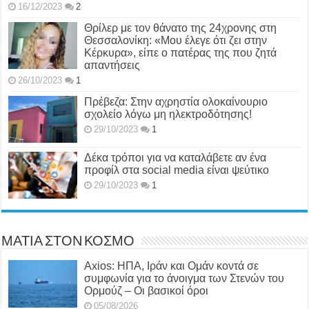
16/12/2023
2
Θρίλερ με τον θάνατο της 24χρονης στη
Θεσσαλονίκη: «Μου έλεγε ότι ζει στην
Κέρκυρα», είπε ο πατέρας της που ζητά
απαντήσεις
26/10/2023
1
Πρέβεζα: Στην αχρηστία ολοκαίνουριο
σχολείο λόγω μη ηλεκτροδότησης!
29/10/2023
1
Δέκα τρόποι για να καταλάβετε αν ένα
προφίλ στα social media είναι ψεύτικο
29/10/2023
1
ΜΑΤΙΑ ΣΤΟΝ ΚΟΣΜΟ
Axios: ΗΠΑ, Ιράν και Ομάν κοντά σε
συμφωνία για το άνοιγμα των Στενών του
Ορμούζ – Οι βασικοί όροι
05/08/2026