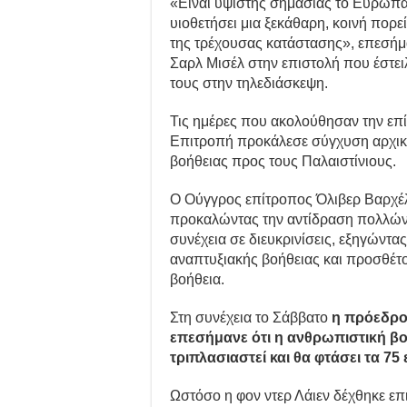
«Είναι ύψιστης σημασίας το Ευρωπαϊ
υιοθετήσει μια ξεκάθαρη, κοινή πορε
της τρέχουσας κατάστασης», επεσή
Σαρλ Μισέλ στην επιστολή που έστε
τους στην τηλεδιάσκεψη.
Τις ημέρες που ακολούθησαν την επ
Επιτροπή προκάλεσε σύγχυση αρχικά
βοήθειας προς τους Παλαιστίνιους.
Ο Ούγγρος επίτροπος Όλιβερ Βαρχέλ
προκαλώντας την αντίδραση πολλώ
συνέχεια σε διευκρινίσεις, εξηγώντα
αναπτυξιακής βοήθειας και προσθέτ
βοήθεια.
Στη συνέχεια το Σάββατο
η πρόεδρος
επεσήμανε ότι η ανθρωπιστική βο
τριπλασιαστεί και θα φτάσει τα 75 
Ωστόσο η φον ντερ Λάιεν δέχθηκε επ