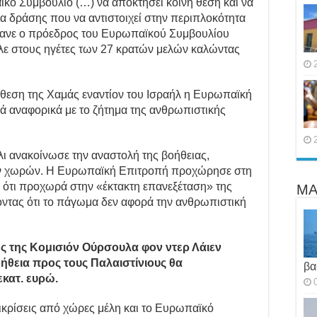
κό Συμβούλιο (…) να αποκτήσει κοινή θέση και να
ία δράσης που να αντιστοιχεί στην περιπλοκότητα
μανε ο πρόεδρος του Ευρωπαϊκού Συμβουλίου
ιλε στους ηγέτες των 27 κρατών μελών καλώντας
ίθεση της Χαμάς εναντίον του Ισραήλ η Ευρωπαϊκή
 αναφορικά με το ζήτημα της ανθρωπιστικής
ι ανακοίνωσε την αναστολή της βοήθειας,
ν χωρών. Η Ευρωπαϊκή Επιτροπή προχώρησε στη
ς ότι προχωρά στην «έκτακτη επανεξέταση» της
ΜΑ
οντας ότι το πάγωμα δεν αφορά την ανθρωπιστική
 της Κομισιόν Ούρσουλα φον ντερ Λάιεν
ήθεια προς τους Παλαιστίνιους θα
βα
εκατ. ευρώ.
ικρίσεις από χώρες μέλη και το Ευρωπαϊκό