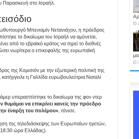
ην Παρασκευή στο Ισραήλ.
εισόδιο
Αρ
ρωθυπουργό Μπενιαμίν Νετανιάχου, η πρόεδρος
στηκε το δικαίωμα του Ισραήλ να αμύνεται,
ει από το εβραϊκό κράτος να τηρεί το διεθνές
ώσει νωρίτερα ο επικεφαλής της ευρωπαϊκή
μα
δρος της Κομισιόν με την εξωτερική πολιτική της
», κατήγγειλε η Γαλλίδα ευρωβουλεύτρια Ναταλί
μερ υπερασπίστηκε το δικαίωμα της φον ντερ
ν θυμάμαι να επικρίνει κανείς την πρόεδρο
την έναρξη του πολέμου»
, τόνισε.
ηση της τηλεδιάσκεψης των Ευρωπαίων ηγετών,
 18:30 ώρα Ελλάδας).