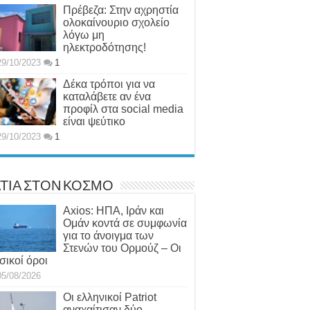
Πρέβεζα: Στην αχρηστία
ολοκαίνουριο σχολείο
λόγω μη
ηλεκτροδότησης!
29/10/2023
1
Δέκα τρόποι για να
καταλάβετε αν ένα
προφίλ στα social media
είναι ψεύτικο
29/10/2023
1
ΤΙΑ ΣΤΟΝ ΚΟΣΜΟ
Axios: ΗΠΑ, Ιράν και
Ομάν κοντά σε συμφωνία
για το άνοιγμα των
Στενών του Ορμούζ – Οι
σικοί όροι
05/08/2026
Οι ελληνικοί Patriot
αναχαίτισαν δύο