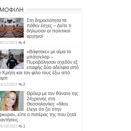
ΜΟΦΙΛΗ
Στη δημοσιότητα τα
πόθεν έσχες – Δείτε τι
δήλωσαν οι πολιτικοί
αρχηγοί
06/11/2023
4
«Βάφτηκε» με αίμα το
μπάτσελορ –
Πυροβόλησαν σχεδόν εξ
επαφής δύο αδέλφια από
ν Κρήτη και τον φίλο τους έξω από
αμπ
16/12/2023
2
Θρίλερ με τον θάνατο της
24χρονης στη
Θεσσαλονίκη: «Μου
έλεγε ότι ζει στην
ρκυρα», είπε ο πατέρας της που ζητά
αντήσεις
26/10/2023
1