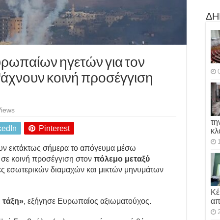
ΔΗ
ρωπαίων ηγετών για τον
Ψάχνουν κοινή προσέγγιση
Views
τη
kedIn
Pinterest
κλ
ουν εκτάκτως σήμερα το απόγευμα μέσω
 σε κοινή προσέγγιση στον
πόλεμο μεταξύ
ρες εσωτερικών διαμαχών και μικτών μηνυμάτων
Κέ
απ
 τάξη»
, εξήγησε Ευρωπαίος αξιωματούχος.