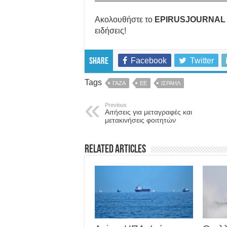
Ακολουθήστε το
EPIRUSJOURNAL
ειδήσεις!
Facebook
Twitter
Share
Tags
ΓΑΖΑ
ΕΕ
ΙΣΡΑΗΛ
Previous
Αιτήσεις για μεταγραφές και
μετακινήσεις φοιτητών
Related Articles