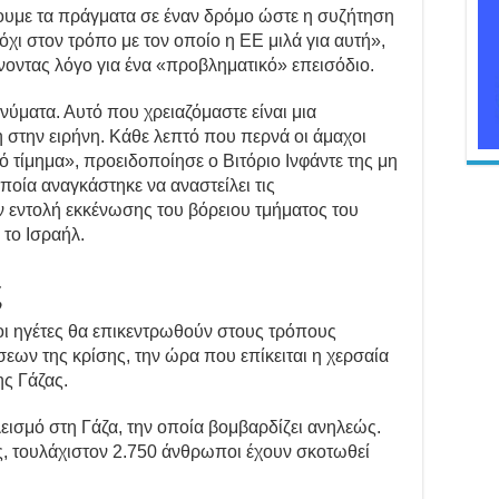
υμε τα πράγματα σε έναν δρόμο ώστε η συζήτηση
όχι στον τρόπο με τον οποίο η ΕΕ μιλά για αυτή»,
οντας λόγο για ένα «προβληματικό» επεισόδιο.
νύματα. Αυτό που χρειαζόμαστε είναι μια
 στην ειρήνη. Κάθε λεπτό που περνά οι άμαχοι
 τίμημα», προειδοποίησε ο Βιτόριο Ινφάντε της μη
οία αναγκάστηκε να αναστείλει τις
ην εντολή εκκένωσης του βόρειου τμήματος του
το Ισραήλ.
ς
οι ηγέτες θα επικεντρωθούν στους τρόπους
ων της κρίσης, την ώρα που επίκειται η χερσαία
ης Γάζας.
εισμό στη Γάζα, την οποία βομβαρδίζει ανηλεώς.
ς, τουλάχιστον 2.750 άνθρωποι έχουν σκοτωθεί