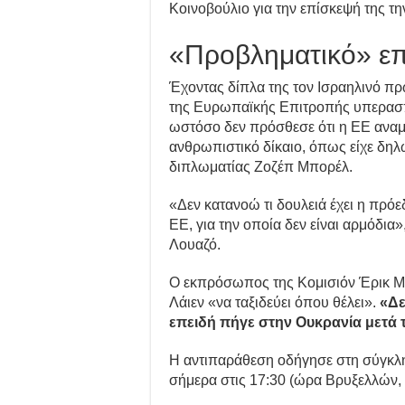
Κοινοβούλιο για την επίσκεψή της τ
«Προβληματικό» επ
Έχοντας δίπλα της τον Ισραηλινό π
της Ευρωπαϊκής Επιτροπής υπερασπί
ωστόσο δεν πρόσθεσε ότι η ΕΕ αναμέν
ανθρωπιστικό δίκαιο, όπως είχε δηλ
διπλωματίας Ζοζέπ Μπορέλ.
«Δεν κατανοώ τι δουλειά έχει η πρόε
ΕΕ, για την οποία δεν είναι αρμόδια
Λουαζό.
Ο εκπρόσωπος της Κομισιόν Έρικ Μά
Λάιεν «να ταξιδεύει όπου θέλει».
«Δε
επειδή πήγε στην Ουκρανία μετά 
Η αντιπαράθεση οδήγησε στη σύγκλ
σήμερα στις 17:30 (ώρα Βρυξελλών,