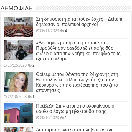
ΔΗΜΟΦΙΛΗ
Στη δημοσιότητα τα πόθεν έσχες – Δείτε τι
δήλωσαν οι πολιτικοί αρχηγοί
06/11/2023
4
«Βάφτηκε» με αίμα το μπάτσελορ –
Πυροβόλησαν σχεδόν εξ επαφής δύο
αδέλφια από την Κρήτη και τον φίλο τους
έξω από κλαμπ
16/12/2023
2
Θρίλερ με τον θάνατο της 24χρονης στη
Θεσσαλονίκη: «Μου έλεγε ότι ζει στην
Κέρκυρα», είπε ο πατέρας της που ζητά
απαντήσεις
26/10/2023
1
Πρέβεζα: Στην αχρηστία ολοκαίνουριο
σχολείο λόγω μη ηλεκτροδότησης!
29/10/2023
1
Δέκα τρόποι για να καταλάβετε αν ένα