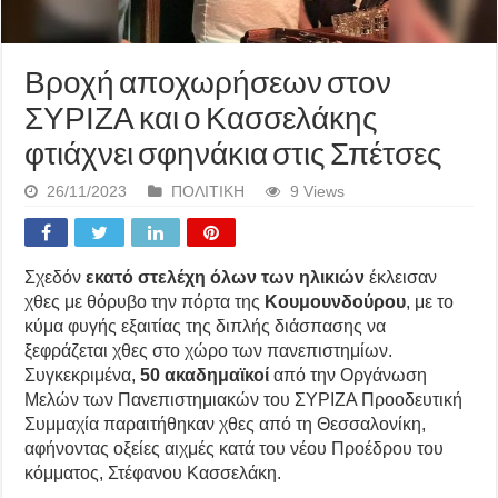
Βροχή αποχωρήσεων στον
ΣΥΡΙΖΑ και ο Κασσελάκης
φτιάχνει σφηνάκια στις Σπέτσες
26/11/2023
ΠΟΛΙΤΙΚΗ
9 Views
Σχεδόν
εκατό στελέχη όλων των ηλικιών
έκλεισαν
χθες με θόρυβο την πόρτα της
Κουμουνδούρου
, με το
κύμα φυγής εξαιτίας της διπλής διάσπασης να
ξεφράζεται χθες στο χώρο των πανεπιστημίων.
Συγκεκριμένα,
50 ακαδημαϊκοί
από την Οργάνωση
Μελών των Πανεπιστημιακών του ΣΥΡΙΖΑ Προοδευτική
Συμμαχία παραιτήθηκαν χθες από τη Θεσσαλονίκη,
αφήνοντας οξείες αιχμές κατά του νέου Προέδρου του
κόμματος, Στέφανου Κασσελάκη.