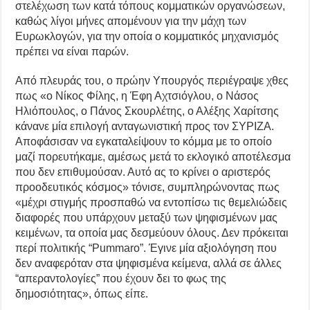
στελέχωση των κατά τόπους κομματικών οργανώσεων,
καθώς λίγοι μήνες απομένουν για την μάχη των
Ευρωκλογών, για την οποία ο κομματικός μηχανισμός
πρέπει να είναι παρών.
Από πλευράς του, ο πρώην Υπουργός περιέγραψε χθες
πως «ο Νίκος Φίλης, η Έφη Αχτσιόγλου, ο Νάσος
Ηλιόπουλος, ο Πάνος Σκουρλέτης, ο Αλέξης Χαρίτσης
κάνανε μία επιλογή ανταγωνιστική προς τον ΣΥΡΙΖΑ.
Αποφάσισαν να εγκαταλείψουν το κόμμα με το οποίο
μαζί πορευτήκαμε, αμέσως μετά το εκλογικό αποτέλεσμα
που δεν επιθυμούσαν. Αυτό ας το κρίνει ο αριστερός
προοδευτικός κόσμος» τόνισε, συμπληρώνοντας πως
«μέχρι στιγμής προσπαθώ να εντοπίσω τις θεμελιώδεις
διαφορές που υπάρχουν μεταξύ των ψηφισμένων μας
κειμένων, τα οποία μας δεσμεύουν όλους. Δεν πρόκειται
περί πολιτικής “Pummaro”. Έγινε μία αξιολόγηση που
δεν αναφερόταν στα ψηφισμένα κείμενα, αλλά σε άλλες
“απεραντολογίες” που έχουν δει το φως της
δημοσιότητας», όπως είπε.