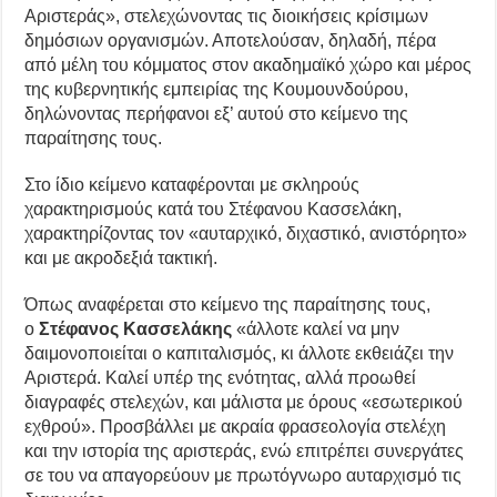
Αριστεράς», στελεχώνοντας τις διοικήσεις κρίσιμων
δημόσιων οργανισμών. Αποτελούσαν, δηλαδή, πέρα
από μέλη του κόμματος στον ακαδημαϊκό χώρο και μέρος
της κυβερνητικής εμπειρίας της Κουμουνδούρου,
δηλώνοντας περήφανοι εξ’ αυτού στο κείμενο της
παραίτησης τους.
Στο ίδιο κείμενο καταφέρονται με σκληρούς
χαρακτηρισμούς κατά του Στέφανου Κασσελάκη,
χαρακτηρίζοντας τον «αυταρχικό, διχαστικό, ανιστόρητο»
και με ακροδεξιά τακτική.
Όπως αναφέρεται στο κείμενο της παραίτησης τους,
ο
Στέφανος Κασσελάκης
«άλλοτε καλεί να μην
δαιμονοποιείται ο καπιταλισμός, κι άλλοτε εκθειάζει την
Αριστερά. Καλεί υπέρ της ενότητας, αλλά προωθεί
διαγραφές στελεχών, και μάλιστα με όρους «εσωτερικού
εχθρού». Προσβάλλει με ακραία φρασεολογία στελέχη
και την ιστορία της αριστεράς, ενώ επιτρέπει συνεργάτες
σε του να απαγορεύουν με πρωτόγνωρο αυταρχισμό τις