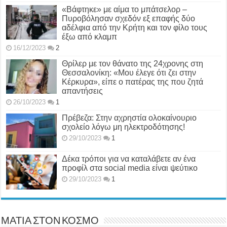
«Βάφτηκε» με αίμα το μπάτσελορ –
Πυροβόλησαν σχεδόν εξ επαφής δύο
αδέλφια από την Κρήτη και τον φίλο τους
έξω από κλαμπ
16/12/2023
2
Θρίλερ με τον θάνατο της 24χρονης στη
Θεσσαλονίκη: «Μου έλεγε ότι ζει στην
Κέρκυρα», είπε ο πατέρας της που ζητά
απαντήσεις
26/10/2023
1
Πρέβεζα: Στην αχρηστία ολοκαίνουριο
σχολείο λόγω μη ηλεκτροδότησης!
29/10/2023
1
Δέκα τρόποι για να καταλάβετε αν ένα
προφίλ στα social media είναι ψεύτικο
29/10/2023
1
ΜΑΤΙΑ ΣΤΟΝ ΚΟΣΜΟ