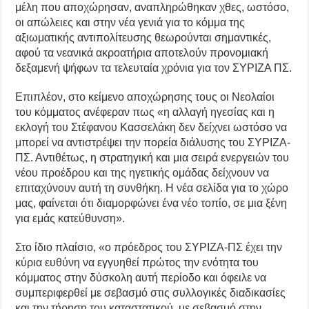
μέλη που αποχώρησαν, αναπληρώθηκαν χθες, ωστόσο,
οι απώλειες και στην νέα γενιά για το κόμμα της
αξιωματικής αντιπολίτευσης θεωρούνται σημαντικές,
αφού τα νεανικά ακροατήρια αποτελούν προνομιακή
δεξαμενή ψήφων τα τελευταία χρόνια για τον ΣΥΡΙΖΑ ΠΣ.
Επιπλέον, στο κείμενο αποχώρησης τους οι Νεολαίοι
του κόμματος ανέφεραν πως «η αλλαγή ηγεσίας και η
εκλογή του Στέφανου Κασσελάκη δεν δείχνει ωστόσο να
μπορεί να αντιστρέψει την πορεία διάλυσης του ΣΥΡΙΖΑ-
ΠΣ. Αντιθέτως, η στρατηγική και μια σειρά ενεργειών του
νέου προέδρου και της ηγετικής ομάδας δείχνουν να
επιταχύνουν αυτή τη συνθήκη. Η νέα σελίδα για το χώρο
μας, φαίνεται ότι διαμορφώνει ένα νέο τοπίο, σε μια ξένη
για εμάς κατεύθυνση».
Στο ίδιο πλαίσιο, «ο πρόεδρος του ΣΥΡΙΖΑ-ΠΣ έχει την
κύρια ευθύνη να εγγυηθεί πρώτος την ενότητα του
κόμματος στην δύσκολη αυτή περίοδο και όφειλε να
συμπεριφερθεί με σεβασμό στις συλλογικές διαδικασίες
και την τήρηση του καταστατικού, με σεβασμό στην