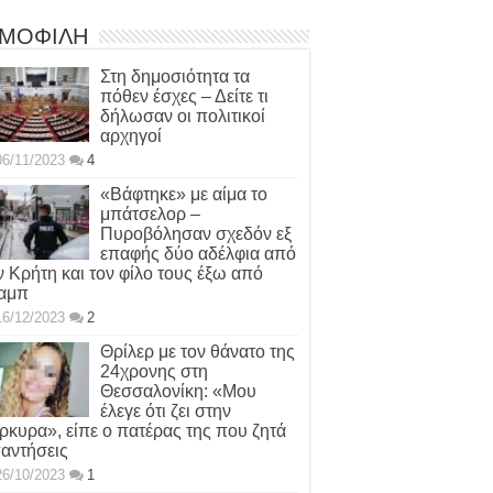
ΜΟΦΙΛΗ
Στη δημοσιότητα τα
πόθεν έσχες – Δείτε τι
δήλωσαν οι πολιτικοί
αρχηγοί
06/11/2023
4
«Βάφτηκε» με αίμα το
μπάτσελορ –
Πυροβόλησαν σχεδόν εξ
επαφής δύο αδέλφια από
ν Κρήτη και τον φίλο τους έξω από
αμπ
16/12/2023
2
Θρίλερ με τον θάνατο της
24χρονης στη
Θεσσαλονίκη: «Μου
έλεγε ότι ζει στην
ρκυρα», είπε ο πατέρας της που ζητά
αντήσεις
26/10/2023
1