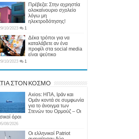
Πρέβεζα: Στην αχρηστία
ολοκαίνουριο σχολείο
λόγω μη
ηλεκτροδότησης!
29/10/2023
1
Δέκα τρόποι για να
καταλάβετε αν ένα
προφίλ στα social media
είναι ψεύτικο
29/10/2023
1
ΤΙΑ ΣΤΟΝ ΚΟΣΜΟ
Axios: ΗΠΑ, Ιράν και
Ομάν κοντά σε συμφωνία
για το άνοιγμα των
Στενών του Ορμούζ – Οι
σικοί όροι
05/08/2026
Οι ελληνικοί Patriot
αναχαίτισαν δύο