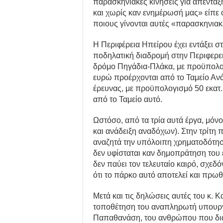
παρασκηνιακές κινήσεις για απένταξ
και χωρίς καν ενημέρωσή μας» είπε ο
ποιους γίνονται αυτές «παρασκηνιακ
Η Περιφέρεια Ηπείρου έχει εντάξει σ
ποδηλατική διαδρομή στην Περιφερει
δρόμο Πηγάδια-Πλάκα, με προϋπολογι
ευρώ προέρχονται από το Ταμείο Ανά
έρευνας, με προϋπολογισμό 50 εκατ.
από το Ταμείο αυτό.
Ωστόσο, από τα τρία αυτά έργα, μόν
και ανάδειξη αναδόχων). Στην τρίτη
αναζητά την υπόλοιπη χρηματοδότησ
δεν υφίσταται καν δημοπράτηση του 
δεν παύει τον τελευταίο καιρό, σχεδ
ότι το πάρκο αυτό αποτελεί και πρ
Μετά και τις δηλώσεις αυτές του κ. 
τοποθέτηση του αναπληρωτή υπουργ
Παπαθανάση, του ανθρώπου που διαχε