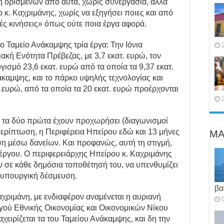
η ορισμένων από αυτά, χωρίς συνεργασία, αλλά
 κ. Καχριμάνης, χωρίς να εξηγήσει ποιες και από
ές κινήσεις» όπως ούτε ποια έργα αφορά.
το Ταμείο Ανάκαμψης τρία έργα: Την Ιόνια
ακή Ενότητα Πρέβεζας, με 3,7 εκατ. ευρώ, τον
σμό 23,6 εκατ. ευρώ από τα οποία τα 9,37 εκατ.
καμψης, και το πάρκο υψηλής τεχνολογίας και
 ευρώ, από τα οποία τα 20 εκατ. ευρώ προέρχονται
ο τα δύο πρώτα έχουν προχωρήσει (διαγωνισμοί
 περίπτωση, η Περιφέρεια Ηπείρου εδώ και 13 μήνες
ΜΑ
η μέσω δανείων. Και προφανώς, αυτή τη στιγμή,
έργου. Ο περιφερειάρχης Ηπείρου κ. Καχριμάνης
όν σε κάθε δημόσια τοποθέτησή του, να υπενθυμίζει
ωθυπουργική δέσμευση.
βα
Καχριμάνη, με ενδιαφέρον αναμένεται η αυριανή
ού Εθνικής Οικονομίας και Οικονομικών Νίκου
ιρίζεται τα του Ταμείου Ανάκαμψης, και δη την