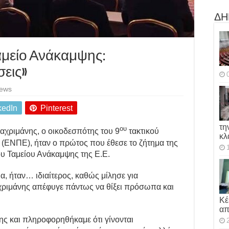
ΔΗ
αμείο Ανάκαμψης:
σεις»
iews
kedIn
Pinterest
τη
ου
αχριμάνης, ο οικοδεσπότης του 9
τακτικού
κλ
(ΕΝΠΕ), ήταν ο πρώτος που έθεσε το ζήτημα της
ου Ταμείου Ανάκαμψης της Ε.Ε.
α, ήταν… ιδιαίτερος, καθώς μίλησε για
αχριμάνης απέφυγε πάντως να θίξει πρόσωπα και
Κέ
απ
ς και πληροφορηθήκαμε ότι γίνονται