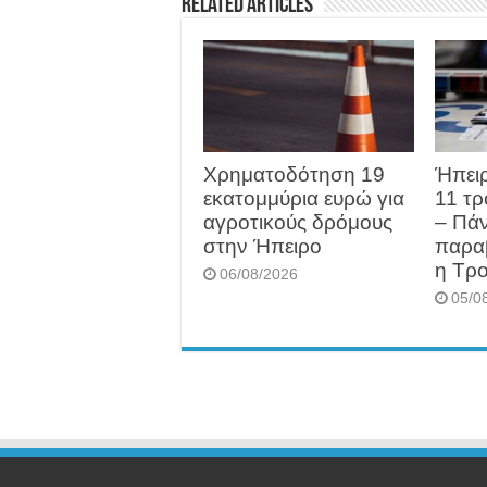
Related Articles
Χρηματοδότηση 19
Ήπειρ
εκατομμύρια ευρώ για
11 τρ
αγροτικούς δρόμους
– Πά
στην Ήπειρο
παρα
η Τρο
06/08/2026
05/0