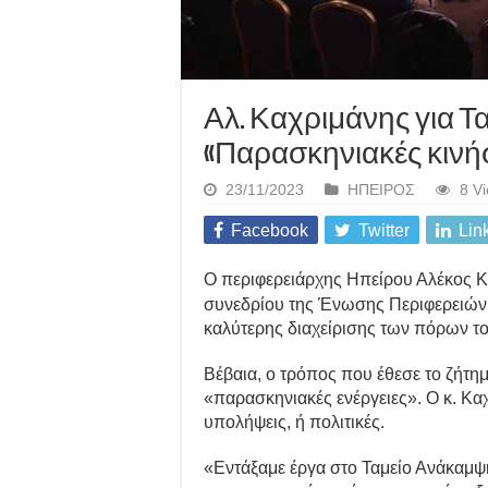
Αλ. Καχριμάνης για Τ
«Παρασκηνιακές κινή
23/11/2023
ΗΠΕΙΡΟΣ
8 V
Facebook
Twitter
Lin
Ο περιφερειάρχης Ηπείρου Αλέκος Κ
συνεδρίου της Ένωσης Περιφερειών 
καλύτερης διαχείρισης των πόρων τ
Βέβαια, ο τρόπος που έθεσε το ζήτημ
«παρασκηνιακές ενέργειες». Ο κ. Κ
υπολήψεις, ή πολιτικές.
«Εντάξαμε έργα στο Ταμείο Ανάκαμψη