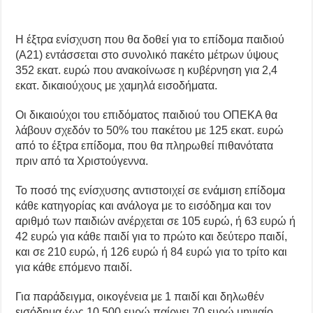
Η έξτρα ενίσχυση που θα δοθεί για το επίδομα παιδιού
(Α21) εντάσσεται στο συνολικό πακέτο μέτρων ύψους
352 εκατ. ευρώ που ανακοίνωσε η κυβέρνηση για 2,4
εκατ. δικαιούχους με χαμηλά εισοδήματα.
Οι δικαιούχοι του επιδόματος παιδιού του ΟΠΕΚΑ θα
λάβουν σχεδόν το 50% του πακέτου με 125 εκατ. ευρώ
από το έξτρα επίδομα, που θα πληρωθεί πιθανότατα
πριν από τα Χριστούγεννα.
Το ποσό της ενίσχυσης αντιστοιχεί σε ενάμιση επίδομα
κάθε κατηγορίας και ανάλογα με το εισόδημα και τον
αριθμό των παιδιών ανέρχεται σε 105 ευρώ, ή 63 ευρώ ή
42 ευρώ για κάθε παιδί για το πρώτο και δεύτερο παιδί,
και σε 210 ευρώ, ή 126 ευρώ ή 84 ευρώ για το τρίτο και
για κάθε επόμενο παιδί.
Για παράδειγμα, οικογένεια με 1 παιδί και δηλωθέν
εισόδημα έως 10.500 ευρώ παίρνει 70 ευρώ μηνιαίο