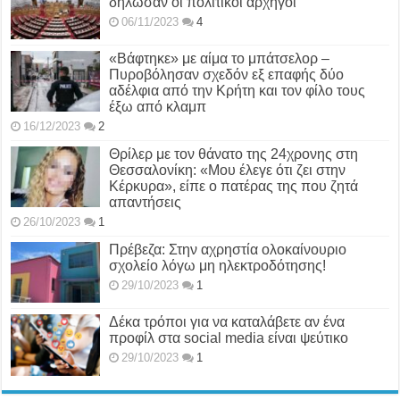
δήλωσαν οι πολιτικοί αρχηγοί
06/11/2023
4
«Βάφτηκε» με αίμα το μπάτσελορ –
Πυροβόλησαν σχεδόν εξ επαφής δύο
αδέλφια από την Κρήτη και τον φίλο τους
έξω από κλαμπ
16/12/2023
2
Θρίλερ με τον θάνατο της 24χρονης στη
Θεσσαλονίκη: «Μου έλεγε ότι ζει στην
Κέρκυρα», είπε ο πατέρας της που ζητά
απαντήσεις
26/10/2023
1
Πρέβεζα: Στην αχρηστία ολοκαίνουριο
σχολείο λόγω μη ηλεκτροδότησης!
29/10/2023
1
Δέκα τρόποι για να καταλάβετε αν ένα
προφίλ στα social media είναι ψεύτικο
29/10/2023
1