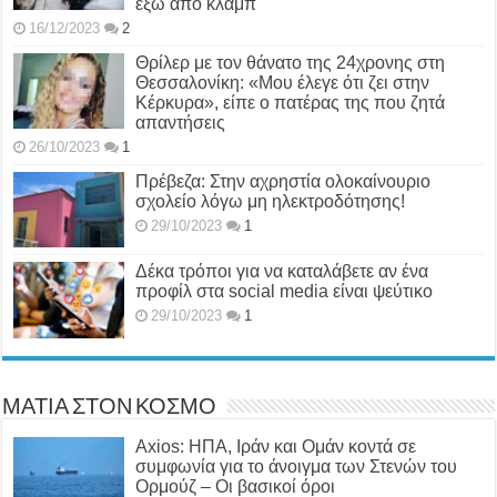
έξω από κλαμπ
16/12/2023
2
Θρίλερ με τον θάνατο της 24χρονης στη
Θεσσαλονίκη: «Μου έλεγε ότι ζει στην
Κέρκυρα», είπε ο πατέρας της που ζητά
απαντήσεις
26/10/2023
1
Πρέβεζα: Στην αχρηστία ολοκαίνουριο
σχολείο λόγω μη ηλεκτροδότησης!
29/10/2023
1
Δέκα τρόποι για να καταλάβετε αν ένα
προφίλ στα social media είναι ψεύτικο
29/10/2023
1
ΜΑΤΙΑ ΣΤΟΝ ΚΟΣΜΟ
Axios: ΗΠΑ, Ιράν και Ομάν κοντά σε
συμφωνία για το άνοιγμα των Στενών του
Ορμούζ – Οι βασικοί όροι