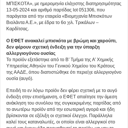
ΜΠΙΣΚΟΤΑ», με ημερομηνία ελάχιστης διατηρησιμότητας
13-05-2024 και αριθμό παρτίδας lot 051306, που
παράγεται από την εταιρεία «Βιομηχανία Μπισκότων
Βιολάντα Α.Ε.», με έδρα το 6ο χιλ. Τρικάλων –
Καρδίτσας.
Ο ΕΦΕΤ ανακαλεί μπισκότα με βρώμη και χαρούπι,
δεν φέρουν σχετική ένδειξη για την ύπαρξη
αλλεργιογόνου ουσίας
Το προϊόν εξετάστηκε από το Β’ Τμήμα της Α’ Χημικής
Υπηρεσίας Αθηνών του Γενικού Χημείου του Κράτους
της ΑΑΔΕ, όπου διαπιστώθηκε ότι περιείχε αλλεργιογόνο
ουσία (αυγό).
Επειδή το εν λόγω προϊόν δεν φέρει σχετική με το αυγό
ένδειξη στην επισήμανση, ο ΕΦΕΤ απαίτησε την άμεση
ανάκληση του συνόλου της συγκεκριμένης παρτίδας από
το ανωτέρω προϊόν από την εσωτερική αγορά και ήδη
βρίσκονται σε εξέλιξη οι σχετικοί έλεγχοι. Παράλληλα
καλεί τους καταναλωτές, οι οποίοι είναι αλλεργικοί στο