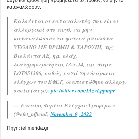
αυγό και έχουν ήδη προμηθευτεί το προϊόν, να μην το
καταναλώσουν.
Καλούνται οι καταναλωτές, που είναι
αλλεργικοί στο αυγό, να μην
καταναλώσουν τα φυτικά μπισκότα
VEGANO ΜΕ ΒΡΩΜΗ & ΧΑΡΟΥΠΙ, της
Βιολάντα ΑΕ, ημ. ελάχ.
διατηρησιμότητας 13-5-24, αρ. παρτ.
LOT051306, καθώς, κατά την διάρκεια
ελέγχων του ΕΦΕΤ, διαπιστώθηκε αλλεργ.
ουσία (αυγό).
pic.twitter.com/IAzvLppmpr
— Ενιαίος Φορέας Ελέγχου Τροφίμων
(@efet_official)
November 9, 2023
Πηγή: iefimerida.gr