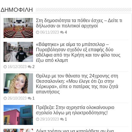
ΔΗΜΟΦΙΛΗ
Στη δημοσιότητα τα πόθεν έσχες – Δείτε τι
δήλωσαν οι πολιτικοί αρχηγοί
06/11/2023
4
«Βάφτηκε» με αίμα το μπάτσελορ –
Πυροβόλησαν σχεδόν εξ επαφής δύο
αδέλφια από την Κρήτη και τον φίλο τους
έξω από κλαμπ
16/12/2023
2
Θρίλερ με τον θάνατο της 24χρονης στη
Θεσσαλονίκη: «Μου έλεγε ότι ζει στην
Κέρκυρα», είπε ο πατέρας της που ζητά
απαντήσεις
26/10/2023
1
Πρέβεζα: Στην αχρηστία ολοκαίνουριο
σχολείο λόγω μη ηλεκτροδότησης!
29/10/2023
1
Δέκα τρόποι για να καταλάβετε αν ένα