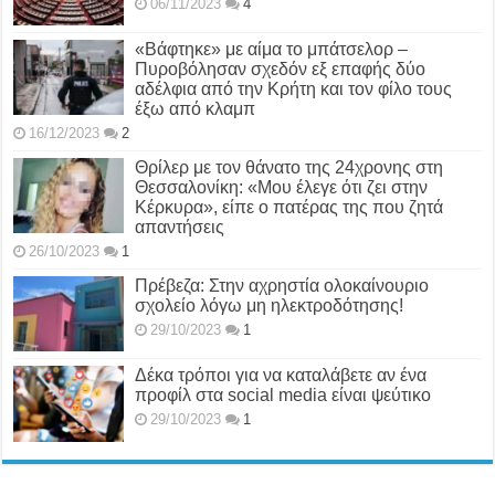
06/11/2023
4
«Βάφτηκε» με αίμα το μπάτσελορ –
Πυροβόλησαν σχεδόν εξ επαφής δύο
αδέλφια από την Κρήτη και τον φίλο τους
έξω από κλαμπ
16/12/2023
2
Θρίλερ με τον θάνατο της 24χρονης στη
Θεσσαλονίκη: «Μου έλεγε ότι ζει στην
Κέρκυρα», είπε ο πατέρας της που ζητά
απαντήσεις
26/10/2023
1
Πρέβεζα: Στην αχρηστία ολοκαίνουριο
σχολείο λόγω μη ηλεκτροδότησης!
29/10/2023
1
Δέκα τρόποι για να καταλάβετε αν ένα
προφίλ στα social media είναι ψεύτικο
29/10/2023
1