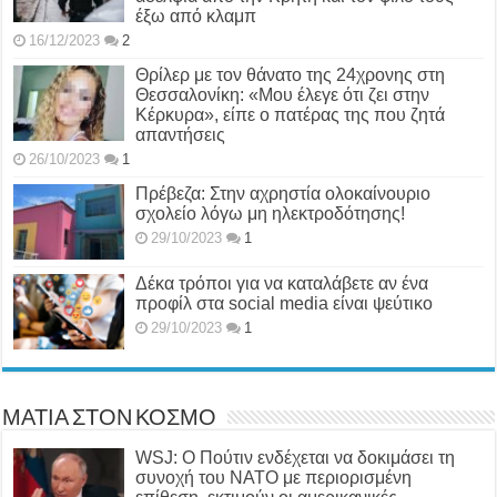
έξω από κλαμπ
16/12/2023
2
Θρίλερ με τον θάνατο της 24χρονης στη
Θεσσαλονίκη: «Μου έλεγε ότι ζει στην
Κέρκυρα», είπε ο πατέρας της που ζητά
απαντήσεις
26/10/2023
1
Πρέβεζα: Στην αχρηστία ολοκαίνουριο
σχολείο λόγω μη ηλεκτροδότησης!
29/10/2023
1
Δέκα τρόποι για να καταλάβετε αν ένα
προφίλ στα social media είναι ψεύτικο
29/10/2023
1
ΜΑΤΙΑ ΣΤΟΝ ΚΟΣΜΟ
WSJ: Ο Πούτιν ενδέχεται να δοκιμάσει τη
συνοχή του ΝΑΤΟ με περιορισμένη