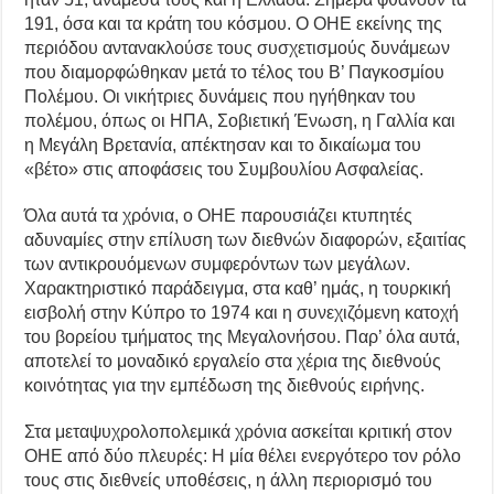
191, όσα και τα κράτη του κόσμου. Ο ΟΗΕ εκείνης της
περιόδου αντανακλούσε τους συσχετισμούς δυνάμεων
που διαμορφώθηκαν μετά το τέλος του Β’ Παγκοσμίου
Πολέμου. Οι νικήτριες δυνάμεις που ηγήθηκαν του
πολέμου, όπως οι ΗΠΑ, Σοβιετική Ένωση, η Γαλλία και
η Μεγάλη Βρετανία, απέκτησαν και το δικαίωμα του
«βέτο» στις αποφάσεις του Συμβουλίου Ασφαλείας.
Όλα αυτά τα χρόνια, ο ΟΗΕ παρουσιάζει κτυπητές
αδυναμίες στην επίλυση των διεθνών διαφορών, εξαιτίας
των αντικρουόμενων συμφερόντων των μεγάλων.
Χαρακτηριστικό παράδειγμα, στα καθ’ ημάς, η τουρκική
εισβολή στην Κύπρο το 1974 και η συνεχιζόμενη κατοχή
του βορείου τμήματος της Μεγαλονήσου. Παρ’ όλα αυτά,
αποτελεί το μοναδικό εργαλείο στα χέρια της διεθνούς
κοινότητας για την εμπέδωση της διεθνούς ειρήνης.
Στα μεταψυχρολοπολεμικά χρόνια ασκείται κριτική στον
ΟΗΕ από δύο πλευρές: Η μία θέλει ενεργότερο τον ρόλο
τους στις διεθνείς υποθέσεις, η άλλη περιορισμό του