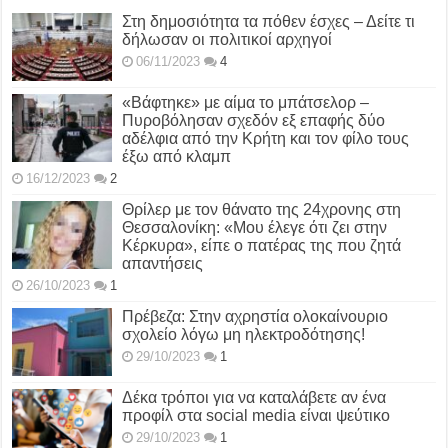
Στη δημοσιότητα τα πόθεν έσχες – Δείτε τι
δήλωσαν οι πολιτικοί αρχηγοί
06/11/2023
4
«Βάφτηκε» με αίμα το μπάτσελορ –
Πυροβόλησαν σχεδόν εξ επαφής δύο
αδέλφια από την Κρήτη και τον φίλο τους
έξω από κλαμπ
16/12/2023
2
Θρίλερ με τον θάνατο της 24χρονης στη
Θεσσαλονίκη: «Μου έλεγε ότι ζει στην
Κέρκυρα», είπε ο πατέρας της που ζητά
απαντήσεις
26/10/2023
1
Πρέβεζα: Στην αχρηστία ολοκαίνουριο
σχολείο λόγω μη ηλεκτροδότησης!
29/10/2023
1
Δέκα τρόποι για να καταλάβετε αν ένα
προφίλ στα social media είναι ψεύτικο
29/10/2023
1